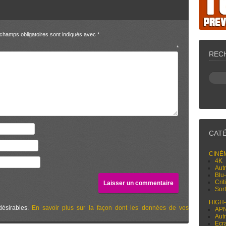
champs obligatoires sont indiqués avec
*
entaire
*
REC
CAT
CINÉ
4K
Aut
Blu
Cri
Sor
HIGH
désirables.
En savoir plus sur la façon dont les données de vos
AP
Aut
Ecr