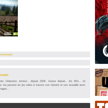
ommentaire
ocain
r, rédacteur, testeur... depuis 2006. Joueur depuis... les 80's... Je
s ma passion du jeu video à travers son histoire et son actualité avec
tages...