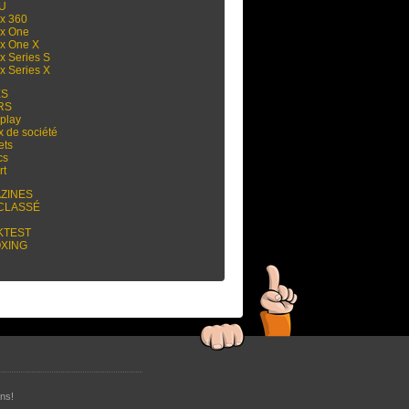
 U
x 360
x One
x One X
x Series S
x Series X
ES
RS
play
x de société
ets
cs
rt
ZINES
CLASSÉ
KTEST
XING
ns!