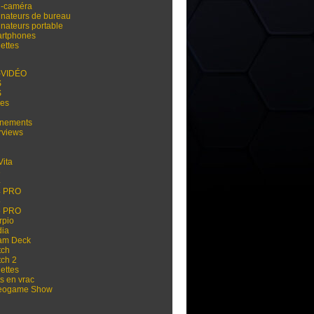
i-caméra
inateurs de bureau
inateurs portable
rtphones
ettes
-VIDÉO
S
S
res
nements
rviews
Vita
3
4
4 PRO
5
5 PRO
rpio
dia
am Deck
tch
tch 2
ettes
s en vrac
eogame Show