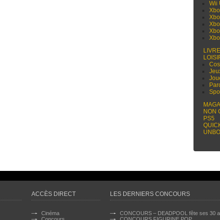
Wii
Xbo
Xbo
Xbo
Xbo
Xbo
LIVR
LOISI
Cos
Jeu
Jou
Par
Spo
MAGA
NON 
PS5
QUIC
UNBO
ACCÈS DIRECT
LES DERNIERS CONCOURS
Cinéma
CONCOURS – DEADPOOL fête ses 30 a
Concours
CONCOURS FIGURINE POP