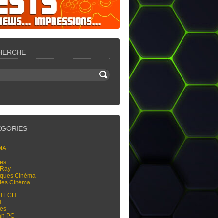
HERCHE
ÉGORIES
MA
res
-Ray
tiques Cinéma
ties Cinéma
-TECH
N
res
an PC