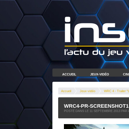
ACCUEIL
JEUX-VIDÉO
CI
Accueil
Jeux-vidéo
WRC 4 - Trailer "
WRC4-PR-SCREENSHOT1
POSTÉ DANS LE
11 SEPTEMBRE 2013
PAR 