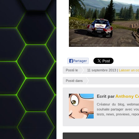
Posté le
11 septembre 2013 |
Laisser un c
Posté dans
Ecrit par
Anthony C
Créateur du blog, webmaste
souhaite partager avec vou
tests, news, previews, repor