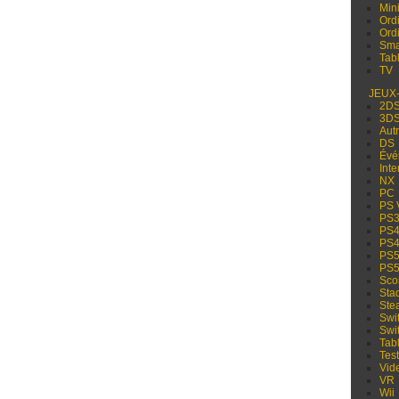
Min
Ord
Ord
Sma
Tabl
TV
JEUX
2D
3D
Aut
DS
Évé
Inte
NX
PC
PS 
PS
PS
PS
PS
PS
Sco
Sta
Ste
Swi
Swi
Tabl
Test
Vid
VR
Wii