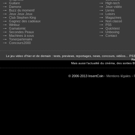
Guitare
High-tech
Damonx
Jeux-vidéo
Buzz du moment!
Livres
Jeux Jeux Jeux
Loisirs
Club Stephen King
Magazines
Gagnez des cadeaux
Non classé
Winbuz
PS5
Gamatomic
Quicktest
Secondes Peaux
Unboxing
Machines à sous
Contact
Tonerpartenaire
Concours2000
Le jeu video d'hier et de demain : tests, previews, reportages, news, concours, vidéos… P
Re
Mais aussi l'actualité du cinéma, des sorties
© 2006-2013 InsertCoin -
Mentions légales
-