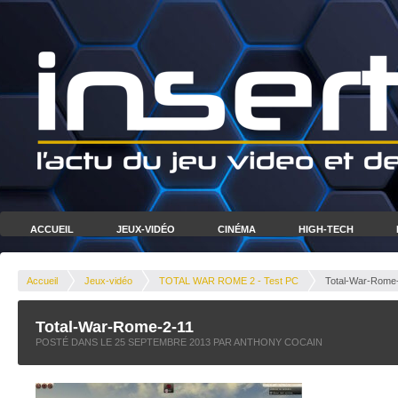
ACCUEIL
JEUX-VIDÉO
CINÉMA
HIGH-TECH
Accueil
Jeux-vidéo
TOTAL WAR ROME 2 - Test PC
Total-War-Rome
Total-War-Rome-2-11
POSTÉ DANS LE
25 SEPTEMBRE 2013
PAR ANTHONY COCAIN