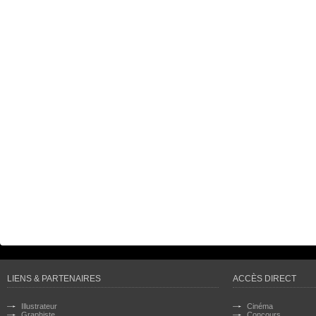
LIENS & PARTENAIRES
ACCÈS DIRECT
Illustrateur
Cinéma
Graphiste
Concours