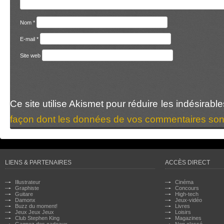
Nom
*
E-mail
*
Site web
Ce site utilise Akismet pour réduire les indésirabl
façon dont les données de vos commentaires sont
LIENS & PARTENAIRES
ACCÈS DIRECT
Illustrateur
Cinéma
Graphiste
Concours
Guitare
High-tech
Damonx
Jeux-vidéo
Buzz du moment!
Livres
Jeux Jeux Jeux
Loisirs
Club Stephen King
Magazines