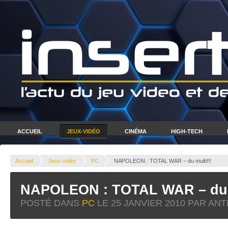
ACCUEIL
JEUX-VIDÉO
CINÉMA
HIGH-TECH
Accueil
Jeux-vidéo
PC
NAPOLEON : TOTAL WAR – du multi!!!
NAPOLEON : TOTAL WAR – du m
POSTÉ DANS
PC
LE
25 JANVIER 2010
PAR ANT