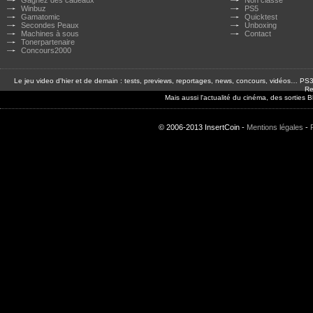
Gagnez des cadeaux
Non classé
Winbuz
PS5
Gamatomic
Quicktest
Secondes Peaux
Unboxing
Machines à sous
Contact
Tonerpartenaire
Concours2000
Le jeu video d'hier et de demain : tests, previews, reportages, news, concours, vidéos… P
Re
Mais aussi l'actualité du cinéma, des sorties
© 2006-2013 InsertCoin -
Mentions légales
-