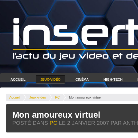
ACCUEIL
JEUX-VIDÉO
CINÉMA
HIGH-TECH
Accueil
Jeux-vidéo
PC
Mon amoureux virtuel
Mon amoureux virtuel
POSTÉ DANS
PC
LE
2 JANVIER 2007
PAR ANTH