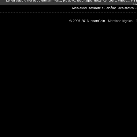
Le jeu video d'hier et de demain : tests, previews, reportages, news, concours, vidéos… P
Re
Mais aussi l'actualité du cinéma, des sorties
© 2006-2013 InsertCoin -
Mentions légales
-