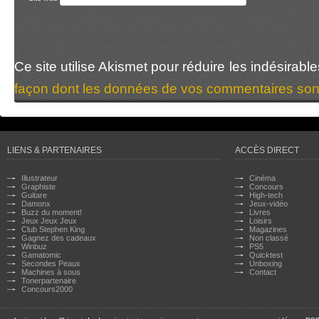
Ce site utilise Akismet pour réduire les indésirabl
façon dont les données de vos commentaires sont
LIENS & PARTENAIRES
ACCÈS DIRECT
Illustrateur
Cinéma
Graphiste
Concours
Guitare
High-tech
Damonx
Jeux-vidéo
Buzz du moment!
Livres
Jeux Jeux Jeux
Loisirs
Club Stephen King
Magazines
Gagnez des cadeaux
Non classé
Winbuz
PS5
Gamatomic
Quicktest
Secondes Peaux
Unboxing
Machines à sous
Contact
Tonerpartenaire
Concours2000