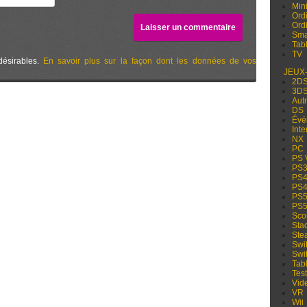
Min
Ord
Ord
Sma
Tabl
TV
désirables.
En savoir plus sur la façon dont les données de vos
JEUX
2D
3D
Aut
DS
Évé
Inte
NX
PC
PS 
PS
PS
PS
PS
PS
Sco
Sta
Ste
Swi
Swi
Tabl
Test
Vid
VR
Wii