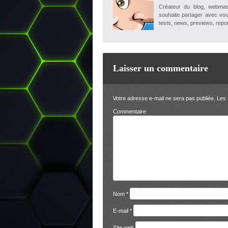
Créateur du blog, webmaste
souhaite partager avec vou
tests, news, previews, repor
Laisser un commentaire
Votre adresse e-mail ne sera pas publiée.
Les 
Comm
Nom
*
E-mail
*
Site web