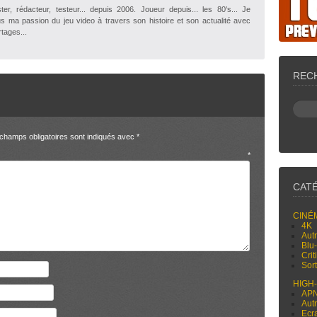
r, rédacteur, testeur... depuis 2006. Joueur depuis... les 80's... Je
s ma passion du jeu video à travers son histoire et son actualité avec
tages...
REC
champs obligatoires sont indiqués avec
*
entaire
*
CAT
CINÉ
4K
Aut
Blu
Cri
Sor
HIGH
AP
Aut
Ecr