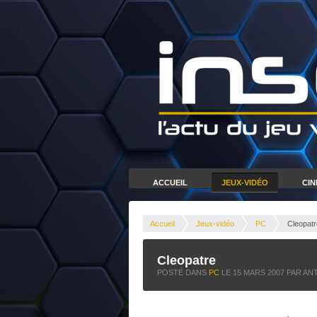
ACCUEIL
JEUX-VIDÉO
CI
Accueil
Jeux-vidéo
PC
Cleopatr
Cleopatre
POSTÉ DANS
PC
LE
15 MARS 2007
PAR AN