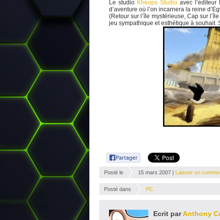
Le studio
Kheops Studio
avec l’éditeur
d’aventure où l’on incarnera la reine d’E
(Retour sur l’île mystérieuse, Cap sur l’
jeu sympathique et esthétique à souhait. S
Posté le
15 mars 2007 |
Laisser un commen
Posté dans
PC
Ecrit par
Anthony C