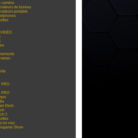
i-caméra
inateurs de bureau
inateurs portable
rtphones
ettes
-VIDÉO
S
S
res
nements
rviews
Vita
3
4
4 PRO
5
5 PRO
rpio
dia
am Deck
tch
tch 2
ettes
s en vrac
eogame Show