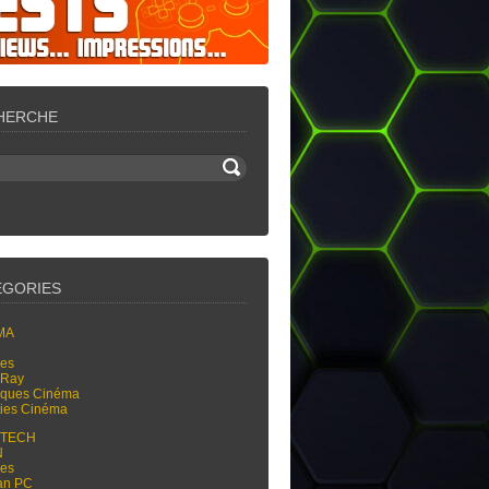
HERCHE
ÉGORIES
MA
res
-Ray
tiques Cinéma
ties Cinéma
-TECH
N
res
an PC