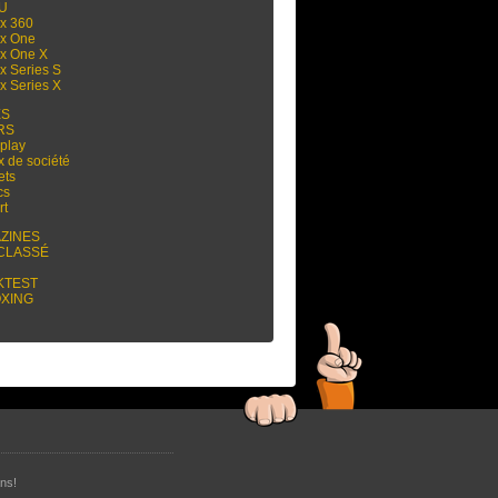
 U
x 360
x One
x One X
x Series S
x Series X
ES
RS
play
x de société
ets
cs
rt
ZINES
CLASSÉ
KTEST
XING
ns!