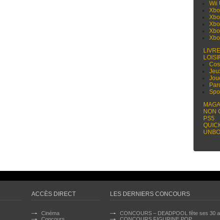
Wii
Xbo
Xbo
Xbo
Xbo
Xbo
LIVR
LOISI
Cos
Jeu
Jou
Par
Spo
MAGA
NON 
PS5
QUIC
UNBO
ACCÈS DIRECT
LES DERNIERS CONCOURS
Cinéma
CONCOURS – DEADPOOL fête ses 30 a
Concours
CONCOURS FIGURINE POP