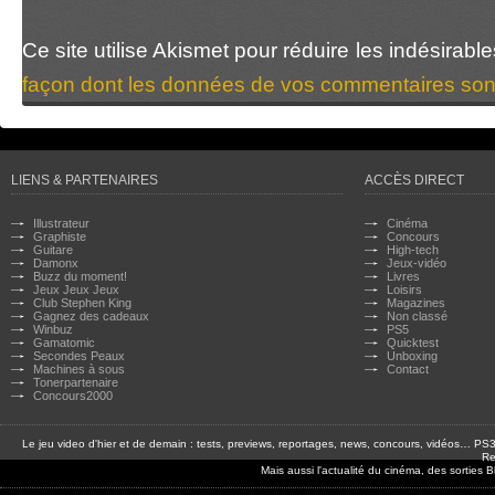
Ce site utilise Akismet pour réduire les indésirabl
façon dont les données de vos commentaires sont
LIENS & PARTENAIRES
ACCÈS DIRECT
Illustrateur
Cinéma
Graphiste
Concours
Guitare
High-tech
Damonx
Jeux-vidéo
Buzz du moment!
Livres
Jeux Jeux Jeux
Loisirs
Club Stephen King
Magazines
Gagnez des cadeaux
Non classé
Winbuz
PS5
Gamatomic
Quicktest
Secondes Peaux
Unboxing
Machines à sous
Contact
Tonerpartenaire
Concours2000
Le jeu video d'hier et de demain : tests, previews, reportages, news, concours, vidéos… P
Re
Mais aussi l'actualité du cinéma, des sorties