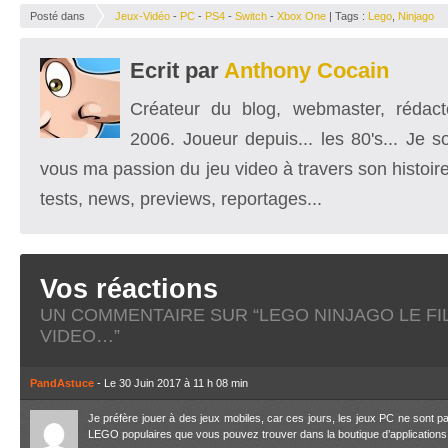
Posté dans
Jeux-Vidéo
-
PC
-
PS4
-
Switch
-
Xbox One
| Tags :
Lego
,
Ninjago
Ecrit par
Anthony Cocain
Créateur du blog, webmaster, rédacte
2006. Joueur depuis... les 80's... Je 
vous ma passion du jeu video à travers son histoire
tests, news, previews, reportages...
Vos réactions
UN COMMENTAIRE SUR “
LEGO NINJAGO LE FI
VIDEO…
”
PandAstuce
- Le 30 Juin 2017 à 11 h 08 min
Je préfère jouer à des jeux mobiles, car ces jours, les jeux PC ne sont p
LEGO populaires que vous pouvez trouver dans la boutique d’applications