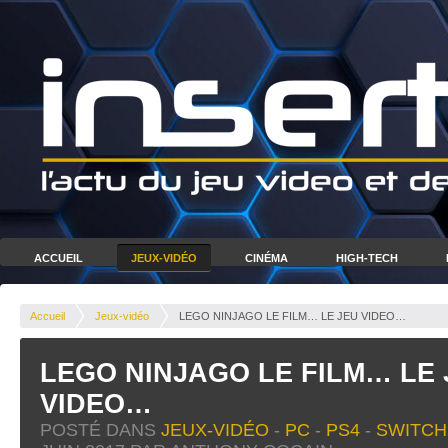
ACCUEIL
JEUX-VIDÉO
CINÉMA
HIGH-TECH
Accueil
Jeux-vidéo
LEGO NINJAGO LE FILM… LE JEU VIDEO…
LEGO NINJAGO LE FILM… LE 
VIDEO…
POSTÉ DANS
JEUX-VIDÉO
-
PC
-
PS4
-
SWITCH