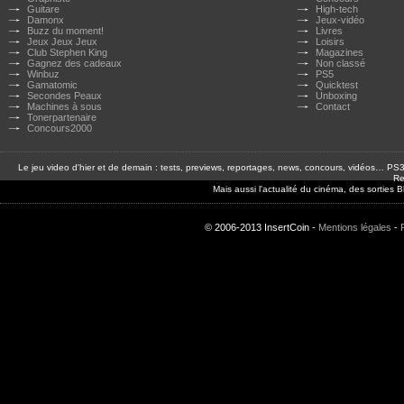
Guitare
High-tech
Damonx
Jeux-vidéo
Buzz du moment!
Livres
Jeux Jeux Jeux
Loisirs
Club Stephen King
Magazines
Gagnez des cadeaux
Non classé
Winbuz
PS5
Gamatomic
Quicktest
Secondes Peaux
Unboxing
Machines à sous
Contact
Tonerpartenaire
Concours2000
Le jeu video d'hier et de demain : tests, previews, reportages, news, concours, vidéos… P
Re
Mais aussi l'actualité du cinéma, des sorties
© 2006-2013 InsertCoin -
Mentions légales
-