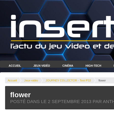
ACCUEIL
JEUX-VIDÉO
CINÉMA
HIGH-TECH
Accueil
Jeux-vidéo
JOURNEY COLLECTOR - Test PS3
flower
flower
POSTÉ DANS LE
2 SEPTEMBRE 2013
PAR ANT