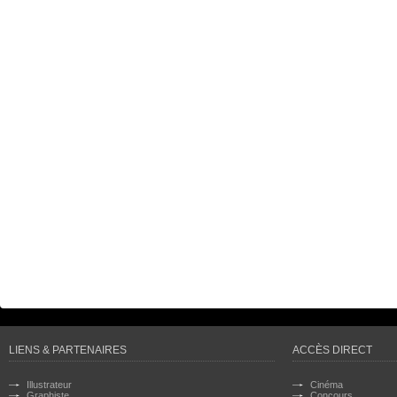
LIENS & PARTENAIRES
ACCÈS DIRECT
Illustrateur
Cinéma
Graphiste
Concours