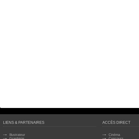
LIENS & PARTENAIRES
ACCÈS DIRECT
Illustrateur
Cinéma
Graphiste
Concours