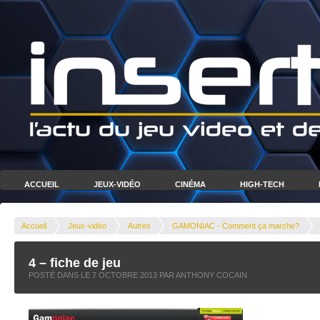
ACCUEIL
JEUX-VIDÉO
CINÉMA
HIGH-TECH
Accueil
Jeux-vidéo
Autres
GAMONIAC - Comment ça marche?
4 – fiche de jeu
POSTÉ DANS LE
7 OCTOBRE 2013
PAR ANTHONY COCAIN