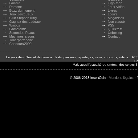
Guitare
High-tech
Damonx
Jeux-vidéo
Buzz du moment!
Livres
Jeux Jeux Jeux
Loisirs
Club Stephen King
Magazines
Gagnez des cadeaux
Non classé
Winbuz
PS5
Gamatomic
Quicktest
Secondes Peaux
Unboxing
Machines à sous
Contact
Tonerpartenaire
Concours2000
Le jeu video d'hier et de demain : tests, previews, reportages, news, concours, vidéos… P
Re
Mais aussi l'actualité du cinéma, des sorties
© 2006-2013 InsertCoin -
Mentions légales
-