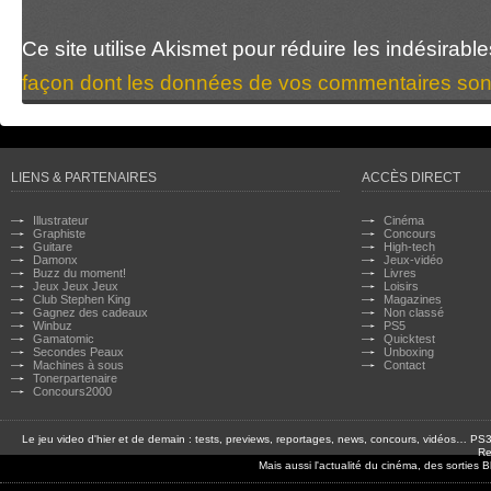
Ce site utilise Akismet pour réduire les indésirabl
façon dont les données de vos commentaires sont
LIENS & PARTENAIRES
ACCÈS DIRECT
Illustrateur
Cinéma
Graphiste
Concours
Guitare
High-tech
Damonx
Jeux-vidéo
Buzz du moment!
Livres
Jeux Jeux Jeux
Loisirs
Club Stephen King
Magazines
Gagnez des cadeaux
Non classé
Winbuz
PS5
Gamatomic
Quicktest
Secondes Peaux
Unboxing
Machines à sous
Contact
Tonerpartenaire
Concours2000
Le jeu video d'hier et de demain : tests, previews, reportages, news, concours, vidéos… P
Re
Mais aussi l'actualité du cinéma, des sorties