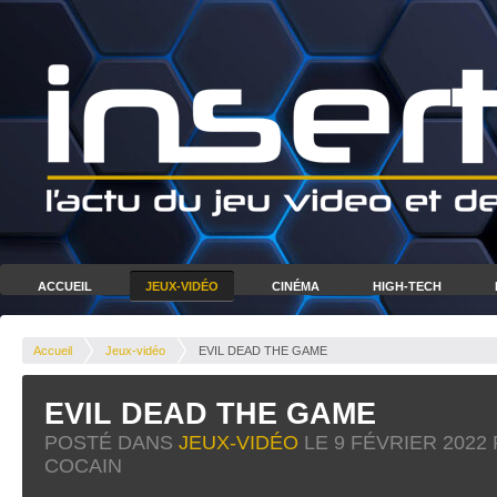
ACCUEIL
JEUX-VIDÉO
CINÉMA
HIGH-TECH
Accueil
Jeux-vidéo
EVIL DEAD THE GAME
EVIL DEAD THE GAME
POSTÉ DANS
JEUX-VIDÉO
LE
9 FÉVRIER 2022
COCAIN