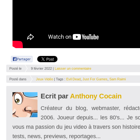
Posté le
9 février 2022 |
Laisser un commentaire
Posté dans
Jeux-Vidéo
| Tags :
Evil Dead
,
Just For Games
,
Sam Raimi
Ecrit par
Anthony Cocain
Créateur du blog, webmaster, rédacte
2006. Joueur depuis... les 80's... Je 
vous ma passion du jeu video à travers son histoire
tests, news, previews, reportages...