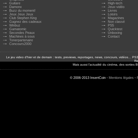
Guitare
High-tech
Damonx
Jeux-vidéo
Buzz du moment!
Livres
Jeux Jeux Jeux
Loisirs
Club Stephen King
Magazines
Gagnez des cadeaux
Non classé
Winbuz
PS5
Gamatomic
Quicktest
Secondes Peaux
Unboxing
Machines à sous
Contact
Tonerpartenaire
Concours2000
Le jeu video d'hier et de demain : tests, previews, reportages, news, concours, vidéos… P
Re
Mais aussi l'actualité du cinéma, des sorties
© 2006-2013 InsertCoin -
Mentions légales
-