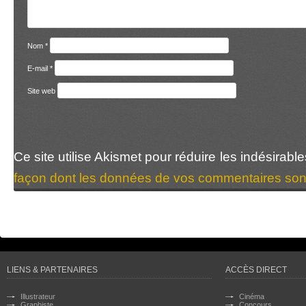
Nom
*
E-mail
*
Site web
Ce site utilise Akismet pour réduire les indésirabl
façon dont les données de vos commentaires sont
LIENS & PARTENAIRES
ACCÈS DIRECT
Illustrateur
Cinéma
Graphiste
Concours