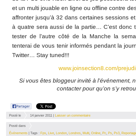
et un multi jouable en ligne ou
offline
contre de
affronter jusqu’à 32 dans certaines sessions e
à quatre sera aussi de la partie… C’est donc t
tester de l’autre côté de la Manche la sem
tenterai de vous tenir informés pendant la jou
Twitter… Stay tuned!!!
www.joinsection8.com/prejud
Si vous êtes bloggeur invité à l’événement, 
contacter pour qu’on s’y retro
Posté le
14 janvier 2011 |
Laisser un commentaire
Posté dans
Événements
| Tags :
Fps
,
Live
,
London
,
Londres
,
Multi
,
Online
,
Pc
,
Ps
,
Ps3
,
Reportag