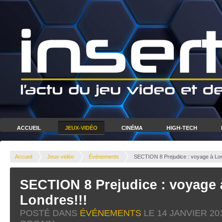
ACCUEIL
JEUX-VIDÉO
CINÉMA
HIGH-TECH
Accueil
Jeux-vidéo
Événements
SECTION 8 Prejudice : voyage à Lon
SECTION 8 Prejudice : voyage 
Londres!!!
POSTÉ DANS
ÉVÉNEMENTS
LE
14 JANVIER 20