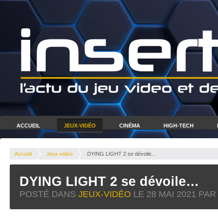
ACCUEIL
JEUX-VIDÉO
CINÉMA
HIGH-TECH
Accueil
Jeux-vidéo
DYING LIGHT 2 se dévoile…
DYING LIGHT 2 se dévoile…
POSTÉ DANS
JEUX-VIDÉO
LE
28 MAI 2021
PAR