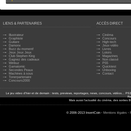
LIENS & PARTENAIRES
ACCÈS DIRECT
Illustrateur
Cinéma
Graphiste
Concours
Guitare
High-tech
Damonx
Jeux-vidéo
Buzz du moment!
Livres
Jeux Jeux Jeux
Loisirs
Club Stephen King
Magazines
Gagnez des cadeaux
Non classé
Winbuz
PS5
Gamatomic
Quicktest
Secondes Peaux
Unboxing
Machines à sous
Contact
Tonerpartenaire
Concours2000
Le jeu video d'hier et de demain : tests, previews, reportages, news, concours, vidéos… P
Re
Mais aussi l'actualité du cinéma, des sorties
© 2006-2013 InsertCoin -
Mentions légales
-