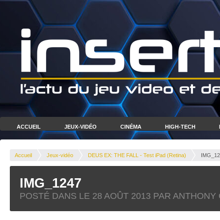
ACCUEIL
JEUX-VIDÉO
CINÉMA
HIGH-TECH
Accueil
Jeux-vidéo
DEUS EX: THE FALL - Test iPad (Retina)
IMG_12
IMG_1247
POSTÉ DANS LE
28 AOÛT 2013
PAR ANTHONY 