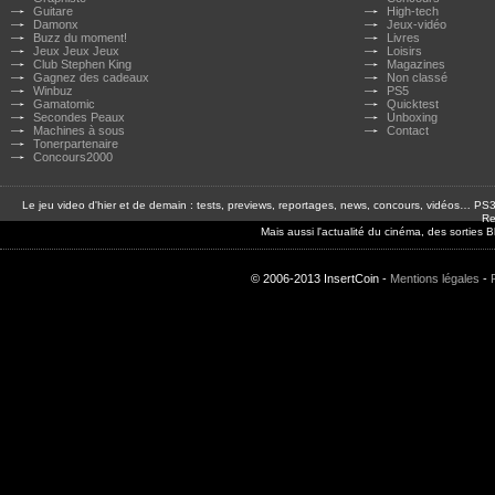
Guitare
High-tech
Damonx
Jeux-vidéo
Buzz du moment!
Livres
Jeux Jeux Jeux
Loisirs
Club Stephen King
Magazines
Gagnez des cadeaux
Non classé
Winbuz
PS5
Gamatomic
Quicktest
Secondes Peaux
Unboxing
Machines à sous
Contact
Tonerpartenaire
Concours2000
Le jeu video d'hier et de demain : tests, previews, reportages, news, concours, vidéos… P
Re
Mais aussi l'actualité du cinéma, des sorties
© 2006-2013 InsertCoin -
Mentions légales
-