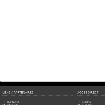
LIENS & PARTENAIRES
ACCÈS DIRECT
Illustrateur
Cinéma
Graphiste
Concours