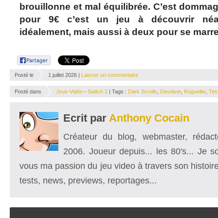
brouillonne et mal équilibrée. C’est domma
pour 9€ c’est un jeu à découvrir né
idéalement, mais aussi à deux pour se marr
Posté le
1 juillet 2026 |
Laisser un commentaire
Posté dans
Jeux-Vidéo
-
Switch 2
| Tags :
Dark Scrolls
,
Devolver
,
Roguelite
,
Tes
Ecrit par
Anthony Cocain
Créateur du blog, webmaster, rédacte
2006. Joueur depuis... les 80's... Je 
vous ma passion du jeu video à travers son histoire
tests, news, previews, reportages...