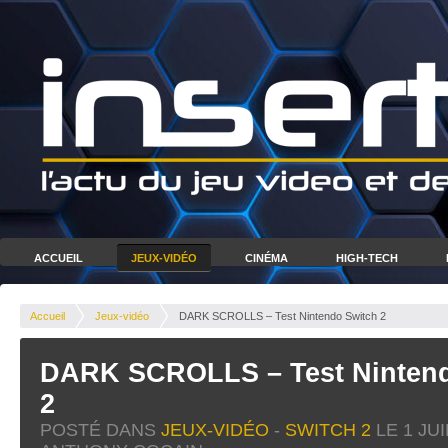
ACCUEIL
JEUX-VIDÉO
CINÉMA
HIGH-TECH
Accueil
Jeux-vidéo
DARK SCROLLS – Test Nintendo Switch 2
DARK SCROLLS – Test Nintend
2
POSTÉ DANS
JEUX-VIDÉO
-
SWITCH 2
LE
1 JU