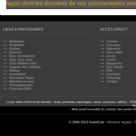
façon dont les données de vos commentaires sont
LIENS & PARTENAIRES
ACCÈS DIRECT
Illustrateur
Cinéma
Graphiste
Concours
Guitare
High-tech
Damonx
Jeux-vidéo
Buzz du moment!
Livres
Jeux Jeux Jeux
Loisirs
Club Stephen King
Magazines
Gagnez des cadeaux
Non classé
Winbuz
PS5
Gamatomic
Quicktest
Secondes Peaux
Unboxing
Machines à sous
Contact
Tonerpartenaire
Concours2000
Le jeu video d'hier et de demain : tests, previews, reportages, news, concours, vidéos… P
Re
Mais aussi l'actualité du cinéma, des sorties
© 2006-2013 InsertCoin -
Mentions légales
-