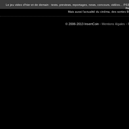
Le jeu video d'hier et de demain : tests, previews, reportages, news, concours, vidéos… P
Re
Mais aussi l'actualité du cinéma, des sorties
© 2006-2013 InsertCoin -
Mentions légales
-