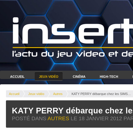
ACCUEIL
JEUX-VIDÉO
CINÉMA
HIGH-TECH
Accueil
Jeux-vidéo
Autres
KATY PERRY débarque chez les SIMS…
KATY PERRY débarque chez l
POSTÉ DANS
AUTRES
LE
18 JANVIER 2012
PAR