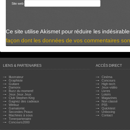
Site web
Ce site utilise Akismet pour réduire les indésirabl
façon dont les données de vos commentaires sont
LIENS & PARTENAIRES
ACCÈS DIRECT
Illustrateur
Cinéma
Graphiste
Concours
Guitare
High-tech
Damonx
Jeux-vidéo
Buzz du moment!
Livres
Jeux Jeux Jeux
Loisirs
Club Stephen King
Magazines
Gagnez des cadeaux
Non classé
Winbuz
PS5
Gamatomic
Quicktest
Secondes Peaux
Unboxing
Machines à sous
Contact
Tonerpartenaire
Concours2000