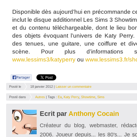
Disponible dès aujourd’hui en précommande cet
inclut le disque additionnel Les Sims 3 Showtim
et du contenu téléchargeable, dont le lieu bo
des objets évoquant l’univers de Katy Perry. 
des tenues, une guitare, une coiffure et di
scène. Pour plus d’information
www.lessims3/katyperry
ou
www.lessims3.fr/sh
Posté le
18 janvier 2012 |
Laisser un commentaire
Posté dans
Autres
| Tags :
Ea
,
Katy Perry
,
Showtime
,
Sims
Ecrit par
Anthony Cocain
Créateur du blog, webmaster, rédacte
2006. Joueur depuis... les 80's... Je 