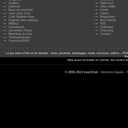
Guitare
High-tech
Damonx
Jeux-vidéo
Buzz du moment!
Livres
Jeux Jeux Jeux
Loisirs
Club Stephen King
Magazines
Gagnez des cadeaux
Non classé
Winbuz
PS5
Gamatomic
Quicktest
Secondes Peaux
Unboxing
Machines à sous
Contact
Tonerpartenaire
Concours2000
Le jeu video d'hier et de demain : tests, previews, reportages, news, concours, vidéos… P
Re
Mais aussi l'actualité du cinéma, des sorties
© 2006-2013 InsertCoin -
Mentions légales
-