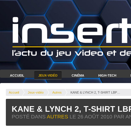
ACCUEIL
JEUX-VIDÉO
CINÉMA
HIGH-TECH
Accueil
Jeux-vidéo
Autres
KANE & LYNCH 2, T-SHIRT LBP…
KANE & LYNCH 2, T-SHIRT L
POSTÉ DANS
AUTRES
LE
26 AOÛT 2010
PAR A