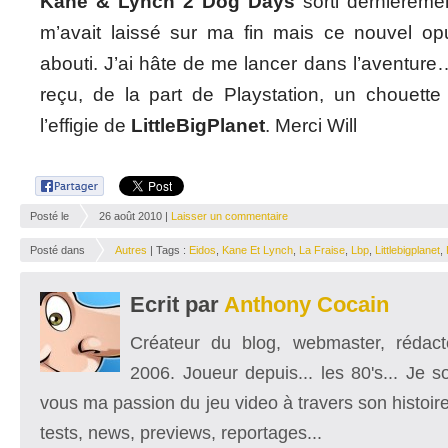
Kane & Lynch 2 Dog Days
sorti dernièreme
m’avait laissé sur ma fin mais ce nouvel o
abouti. J’ai hâte de me lancer dans l’aventure…
reçu, de la part de Playstation, un chouette 
l’effigie de
LittleBigPlanet
. Merci Will
Posté le
26 août 2010 |
Laisser un commentaire
Posté dans
Autres
| Tags :
Eidos
,
Kane Et Lynch
,
La Fraise
,
Lbp
,
Littlebigplanet
,
Ecrit par
Anthony Cocain
Créateur du blog, webmaster, rédacte
2006. Joueur depuis... les 80's... Je 
vous ma passion du jeu video à travers son histoire
tests, news, previews, reportages...