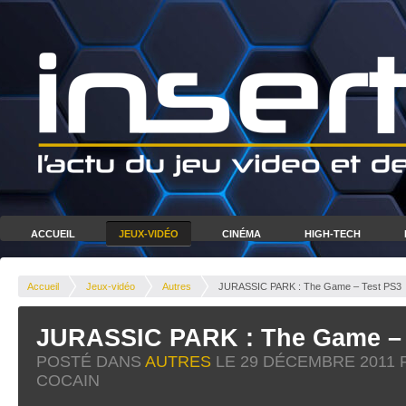
ACCUEIL
JEUX-VIDÉO
CINÉMA
HIGH-TECH
Accueil
Jeux-vidéo
Autres
JURASSIC PARK : The Game – Test PS3
JURASSIC PARK : The Game – 
POSTÉ DANS
AUTRES
LE
29 DÉCEMBRE 2011
COCAIN