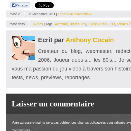
Posté le
29 décembre 2011 |
Laisser un commentaire
Posté dans
Autres
| Tags :
Aventure
,
Dinosaures
,
Jurassic Park
,
Ps3
,
Telltale 
Ecrit par
Anthony Cocain
Créateur du blog, webmaster, rédacte
2006. Joueur depuis... les 80's... Je 
vous ma passion du jeu video à travers son histoire
tests, news, previews, reportages...
Laisser un commentaire
Votre adresse e-mail ne sera pas publiée.
Les champs obligatoires sont indiqués a
Comment