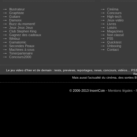
Illustrateur
Cinéma
Graphiste
Concours
Guitare
High-tech
Damonx
Jeux-vidéo
Buzz du moment!
Livres
Jeux Jeux Jeux
Loisirs
Club Stephen King
Magazines
Gagnez des cadeaux
Non classé
Winbuz
PS5
Gamatomic
Quicktest
Secondes Peaux
Unboxing
Machines à sous
Contact
Tonerpartenaire
Concours2000
Le jeu video d'hier et de demain : tests, previews, reportages, news, concours, vidéos… P
Re
Mais aussi l'actualité du cinéma, des sorties
© 2006-2013 InsertCoin -
Mentions légales
-