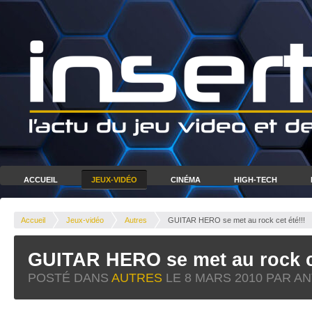
ACCUEIL
JEUX-VIDÉO
CINÉMA
HIGH-TECH
Accueil
Jeux-vidéo
Autres
GUITAR HERO se met au rock cet été!!!
GUITAR HERO se met au rock ce
POSTÉ DANS
AUTRES
LE
8 MARS 2010
PAR AN