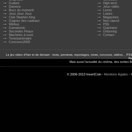
Guitare
High-tech
Damonx
Jeux-vidéo
Buzz du moment!
Livres
Jeux Jeux Jeux
Loisirs
Club Stephen King
Magazines
Gagnez des cadeaux
Non classé
Winbuz
PS5
Gamatomic
Quicktest
Secondes Peaux
Unboxing
Machines à sous
Contact
Tonerpartenaire
Concours2000
Le jeu video d'hier et de demain : tests, previews, reportages, news, concours, vidéos… P
Re
Mais aussi l'actualité du cinéma, des sorties
© 2006-2013 InsertCoin -
Mentions légales
-