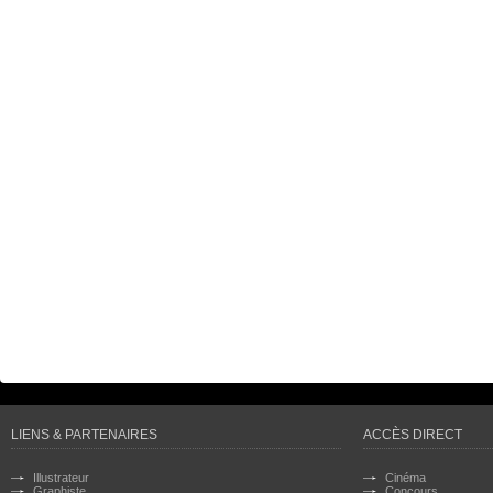
LIENS & PARTENAIRES
ACCÈS DIRECT
Illustrateur
Cinéma
Graphiste
Concours