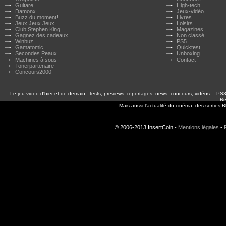
Guitare
High-tech
Damonx
Jeux-vidéo
Buzz du moment!
Livres
Jeux Jeux Jeux
Loisirs
Club Stephen King
Magazines
Gagnez des cadeaux
Non classé
Winbuz
PS5
Gamatomic
Quicktest
Secondes Peaux
Unboxing
Machines à sous
Contact
Tonerpartenaire
Concours2000
Le jeu video d'hier et de demain : tests, previews, reportages, news, concours, vidéos… P
Re
Mais aussi l'actualité du cinéma, des sorties
© 2006-2013 InsertCoin -
Mentions légales
-