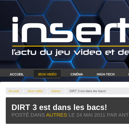
ACCUEIL
JEUX-VIDÉO
CINÉMA
HIGH-TECH
Accueil
Jeux-vidéo
Autres
DIRT 3 est dans les bacs!
DIRT 3 est dans les bacs!
POSTÉ DANS
AUTRES
LE
24 MAI 2011
PAR ANT