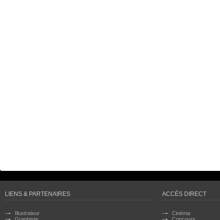
LIENS & PARTENAIRES
ACCÈS DIRECT
Illustrateur
Cinéma
Graphiste
Concours