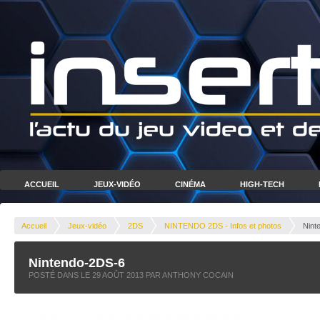
ACCUEIL
JEUX-VIDÉO
CINÉMA
HIGH-TECH
Accueil
Jeux-vidéo
2DS
NINTENDO 2DS - Infos et photos
Nint
Nintendo-2DS-6
POSTÉ DANS LE
29 AOÛT 2013
PAR ANTHONY COCAIN