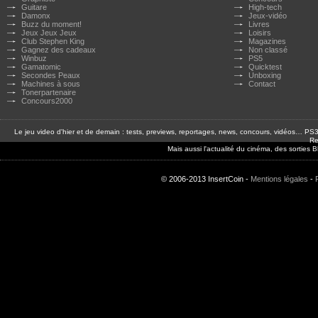
Guitare
High-tech
Damonx
Jeux-vidéo
Buzz du moment!
Livres
Jeux Jeux Jeux
Loisirs
Club Stephen King
Magazines
Gagnez des cadeaux
Non classé
Winbuz
PS5
Gamatomic
Quicktest
Secondes Peaux
Unboxing
Machines à sous
Contact
Tonerpartenaire
Concours2000
Le jeu video d'hier et de demain : tests, previews, reportages, news, concours, vidéos… P
Re
Mais aussi l'actualité du cinéma, des sorties
© 2006-2013 InsertCoin -
Mentions légales
-