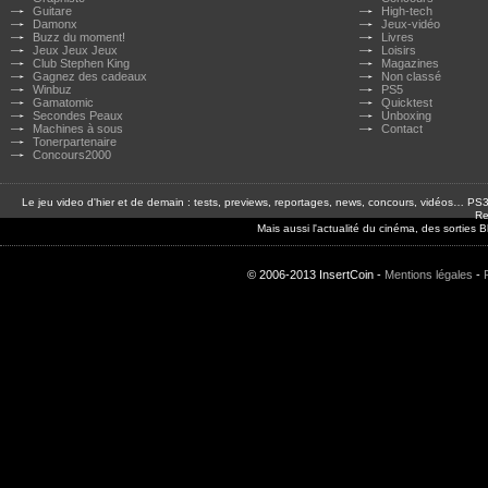
Guitare
High-tech
Damonx
Jeux-vidéo
Buzz du moment!
Livres
Jeux Jeux Jeux
Loisirs
Club Stephen King
Magazines
Gagnez des cadeaux
Non classé
Winbuz
PS5
Gamatomic
Quicktest
Secondes Peaux
Unboxing
Machines à sous
Contact
Tonerpartenaire
Concours2000
Le jeu video d'hier et de demain : tests, previews, reportages, news, concours, vidéos… P
Re
Mais aussi l'actualité du cinéma, des sorties
© 2006-2013 InsertCoin -
Mentions légales
-