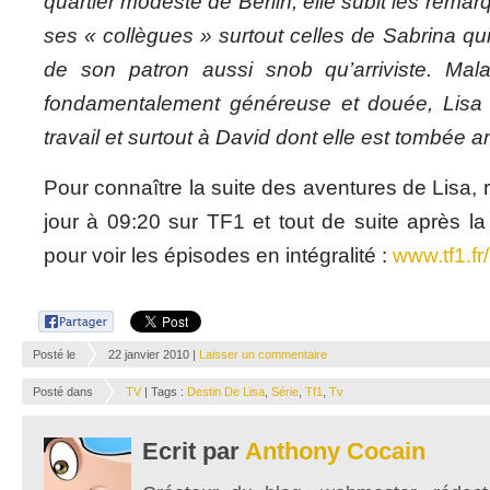
quartier modeste de Berlin, elle subit les rema
ses « collègues » surtout celles de Sabrina qui 
de son patron aussi snob qu’arriviste. Mala
fondamentalement généreuse et douée, Lisa
travail et surtout à David dont elle est tombée 
Pour connaître la suite des aventures de Lisa
jour à 09:20 sur TF1 et tout de suite après la
pour voir les épisodes en intégralité :
www.tf1.fr/
Posté le
22 janvier 2010 |
Laisser un commentaire
Posté dans
TV
| Tags :
Destin De Lisa
,
Série
,
Tf1
,
Tv
Ecrit par
Anthony Cocain