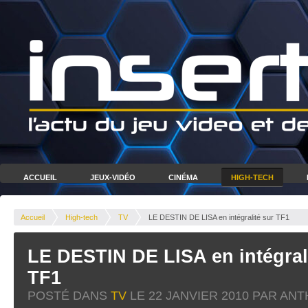
ACCUEIL
JEUX-VIDÉO
CINÉMA
HIGH-TECH
Accueil
High-tech
TV
LE DESTIN DE LISA en intégralité sur TF1
LE DESTIN DE LISA en intégral
TF1
POSTÉ DANS
TV
LE
22 JANVIER 2010
PAR ANT