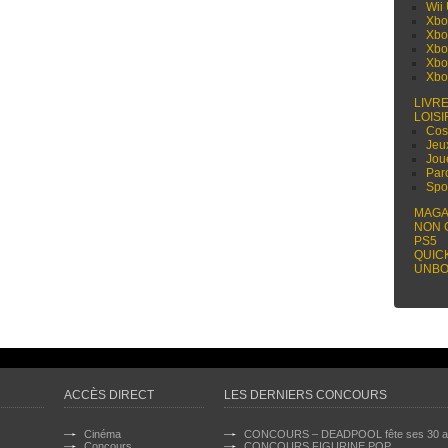
Wii
Xbo
Xbo
Xbo
Xbo
Xbo
LIVR
LOISI
Cos
Jeu
Jou
Par
Spo
MAGA
NON 
PS5
QUIC
UNBO
ACCÈS DIRECT
LES DERNIERS CONCOURS
Cinéma
CONCOURS – DEADPOOL fête ses 30 a
Concours
CONCOURS FIGURINE POP