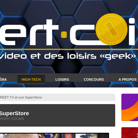
NÉMA
HIGH-TECH
LOISIRS
CONCOURS
A PROPOS
EET.TV et son SuperStore
SuperStore
THONY COCAIN