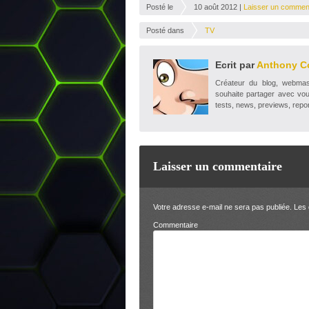
Posté le
10 août 2012 |
Laisser un commen
Posté dans
TV
Ecrit par
Anthony C
Créateur du blog, webmaste
souhaite partager avec vou
tests, news, previews, repor
Laisser un commentaire
Votre adresse e-mail ne sera pas publiée.
Les 
Comm