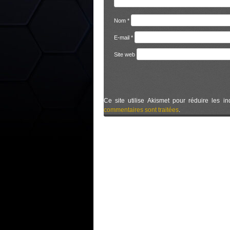
Nom
*
E-mail
*
Site web
Ce site utilise Akismet pour réduire les in
commentaires sont traitées
.