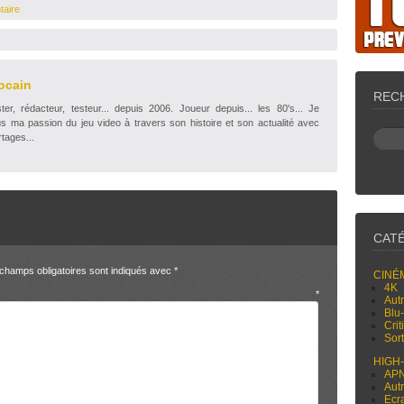
taire
ocain
REC
r, rédacteur, testeur... depuis 2006. Joueur depuis... les 80's... Je
s ma passion du jeu video à travers son histoire et son actualité avec
tages...
CAT
champs obligatoires sont indiqués avec
*
CINÉ
4K
entaire
*
Aut
Blu
Cri
Sor
HIGH
AP
Aut
Ecr