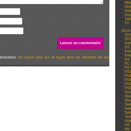
Min
Ord
Ord
Sma
Tabl
TV
JEUX
2D
3D
Aut
DS
Évé
Inte
désirables.
En savoir plus sur la façon dont les données de vos
NX
PC
PS 
PS
PS
PS
PS
PS
Sco
Sta
Ste
Swi
Swi
Tabl
Test
Vid
VR
Wii