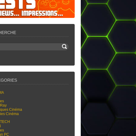
HERCHE
ÉGORIES
MA
res
-Ray
tiques Cinéma
ties Cinéma
-TECH
N
res
an PC