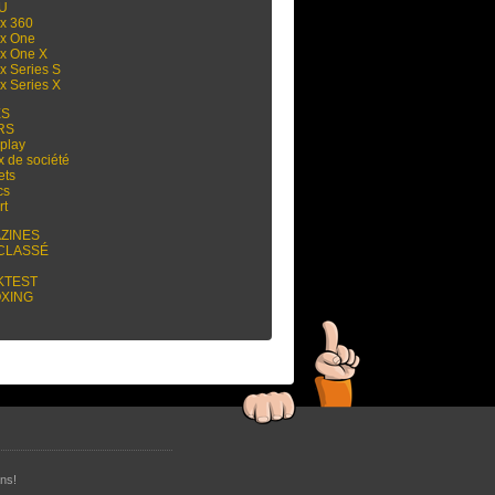
 U
x 360
x One
x One X
x Series S
x Series X
ES
RS
play
x de société
ets
cs
rt
ZINES
CLASSÉ
KTEST
XING
ns!