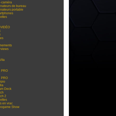
i-caméra
inateurs de bureau
inateurs portable
rtphones
ettes
-VIDÉO
S
S
res
nements
rviews
Vita
3
4
4 PRO
5
5 PRO
rpio
dia
am Deck
tch
tch 2
ettes
s en vrac
eogame Show