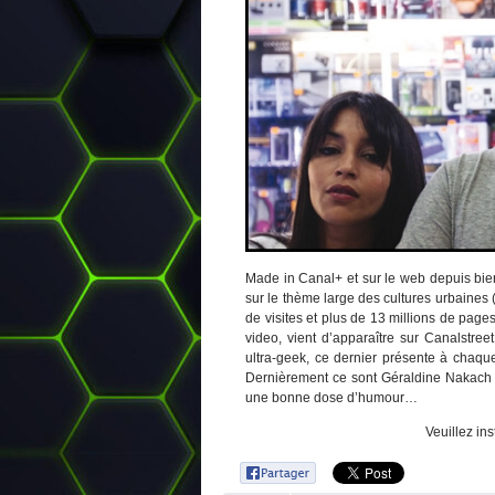
Made in Canal+ et sur le web depuis bie
sur le thème large des cultures urbaines (
de visites et plus de 13 millions de page
video, vient d’apparaître sur Canalstreet
ultra-geek, ce dernier présente à chaq
Dernièrement ce sont Géraldine Nakach e
une bonne dose d’humour…
Veuillez ins