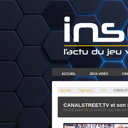
ACCUEIL
JEUX-VIDÉO
CI
Accueil
High-tech
TV
CANALSTR
CANALSTREET.TV et son 
POSTÉ DANS
TV
LE
10 AOÛT 2012
PAR AN