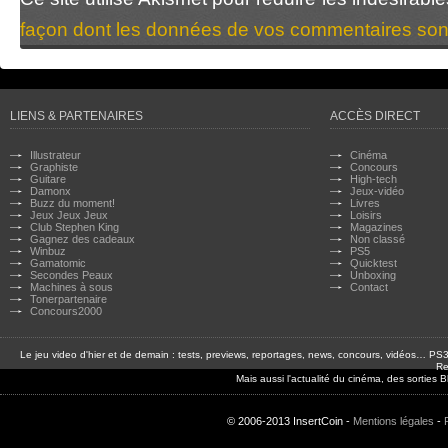
façon dont les données de vos commentaires sont
LIENS & PARTENAIRES
ACCÈS DIRECT
Illustrateur
Cinéma
Graphiste
Concours
Guitare
High-tech
Damonx
Jeux-vidéo
Buzz du moment!
Livres
Jeux Jeux Jeux
Loisirs
Club Stephen King
Magazines
Gagnez des cadeaux
Non classé
Winbuz
PS5
Gamatomic
Quicktest
Secondes Peaux
Unboxing
Machines à sous
Contact
Tonerpartenaire
Concours2000
Le jeu video d'hier et de demain : tests, previews, reportages, news, concours, vidéos… P
Re
Mais aussi l'actualité du cinéma, des sorties
© 2006-2013 InsertCoin -
Mentions légales
-