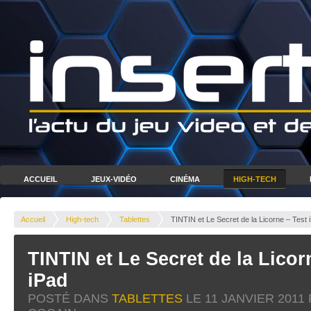
ACCUEIL
JEUX-VIDÉO
CINÉMA
HIGH-TECH
Accueil
High-tech
Tablettes
TINTIN et Le Secret de la Licorne – Test 
TINTIN et Le Secret de la Licor
iPad
POSTÉ DANS
TABLETTES
LE
11 JANVIER 2011