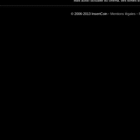
Mais aussi l'actualité du cinéma, des sorties
© 2006-2013 InsertCoin -
Mentions légales
-