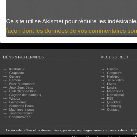
Ce site utilise Akismet pour réduire les indésirabl
façon dont les données de vos commentaires sont
LIENS & PARTENAIRES
ACCÈS DIRECT
Illustrateur
Cinéma
Graphiste
Concours
Guitare
High-tech
Damonx
Jeux-vidéo
Buzz du moment!
Livres
Jeux Jeux Jeux
Loisirs
Club Stephen King
Magazines
Gagnez des cadeaux
Non classé
Winbuz
PS5
Gamatomic
Quicktest
Secondes Peaux
Unboxing
Machines à sous
Contact
Tonerpartenaire
Concours2000
Le jeu video d'hier et de demain : tests, previews, reportages, news, concours, vidéos… P
Re