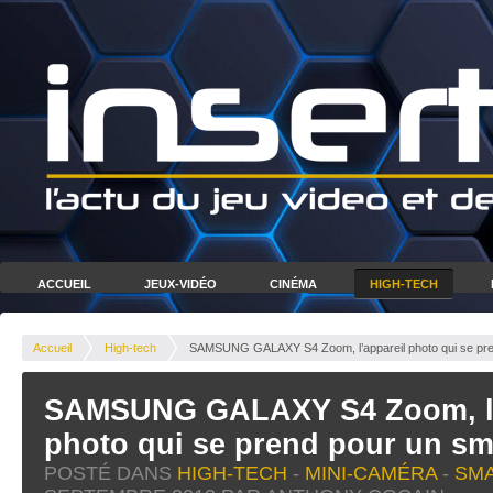
ACCUEIL
JEUX-VIDÉO
CINÉMA
HIGH-TECH
Accueil
High-tech
SAMSUNG GALAXY S4 Zoom, l’appareil photo qui se pr
SAMSUNG GALAXY S4 Zoom, l’
photo qui se prend pour un s
POSTÉ DANS
HIGH-TECH
-
MINI-CAMÉRA
-
SM