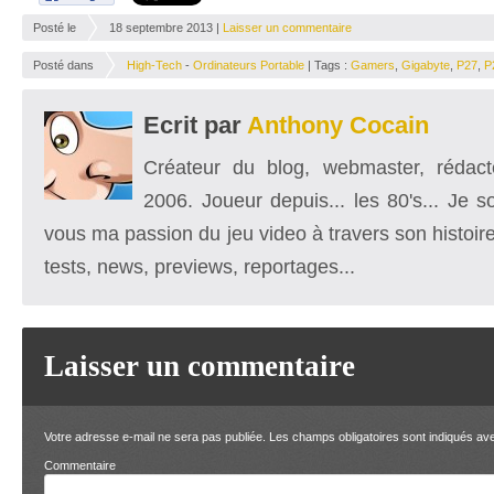
Posté le
18 septembre 2013 |
Laisser un commentaire
Posté dans
High-Tech
-
Ordinateurs Portable
| Tags :
Gamers
,
Gigabyte
,
P27
,
P
Ecrit par
Anthony Cocain
Créateur du blog, webmaster, rédacte
2006. Joueur depuis... les 80's... Je 
vous ma passion du jeu video à travers son histoire
tests, news, previews, reportages...
Laisser un commentaire
Votre adresse e-mail ne sera pas publiée.
Les champs obligatoires sont indiqués a
Comment