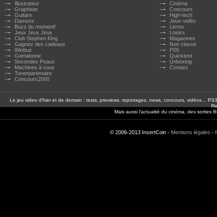
Illustrateur
Cinéma
Graphiste
Concours
Guitare
High-tech
Damonx
Jeux-vidéo
Buzz du moment!
Livres
Jeux Jeux Jeux
Loisirs
Club Stephen King
Magazines
Gagnez des cadeaux
Non classé
Winbuz
PS5
Gamatomic
Quicktest
Secondes Peaux
Unboxing
Machines à sous
Contact
Tonerpartenaire
Concours2000
Le jeu video d'hier et de demain : tests, previews, reportages, news, concours, vidéos… P
Re
Mais aussi l'actualité du cinéma, des sorties
© 2006-2013 InsertCoin -
Mentions légales
-