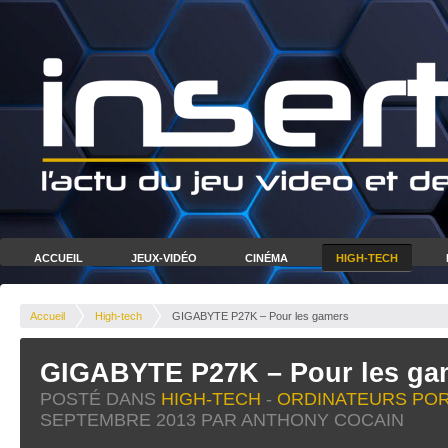
ACCUEIL
JEUX-VIDÉO
CINÉMA
HIGH-TECH
Accueil
High-tech
GIGABYTE P27K – Pour les gamers
GIGABYTE P27K – Pour les ga
POSTÉ DANS
HIGH-TECH
-
ORDINATEURS PO
SEPTEMBRE 2013
PAR ANTHONY COCAIN