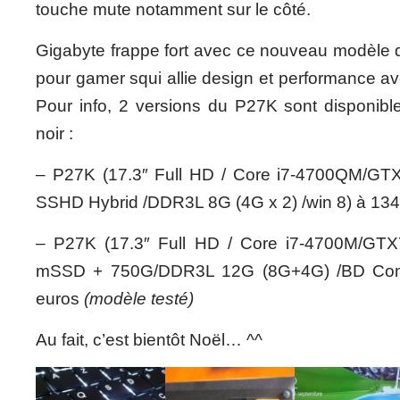
touche mute notamment sur le côté.
Gigabyte frappe fort avec ce nouveau modèle d
pour gamer squi allie design et performance ave
Pour info, 2 versions du P27K sont disponib
noir :
– P27K (17.3″ Full HD / Core i7-4700QM/G
SSHD Hybrid /DDR3L 8G (4G x 2) /win 8) à 13
– P27K (17.3″ Full HD / Core i7-4700M/G
mSSD + 750G/DDR3L 12G (8G+4G) /BD Com
euros
(modèle testé)
Au fait, c’est bientôt Noël… ^^