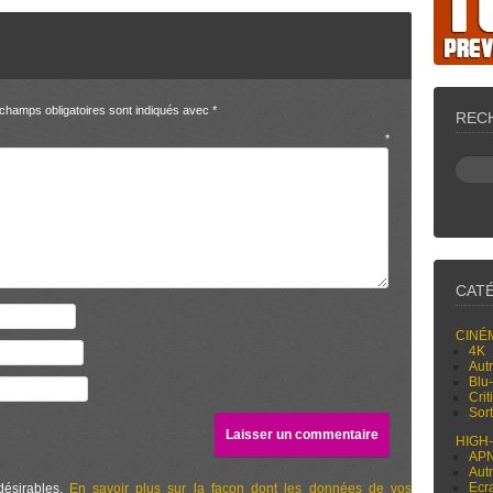
champs obligatoires sont indiqués avec
*
REC
entaire
*
CAT
CINÉ
4K
Aut
Blu
Cri
Sor
HIGH
AP
Aut
Ecr
désirables.
En savoir plus sur la façon dont les données de vos