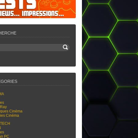
HERCHE
ÉGORIES
MA
res
-Ray
tiques Cinéma
ties Cinéma
-TECH
N
res
an PC