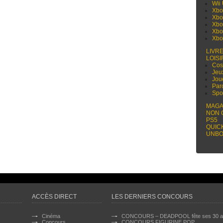
Wii
Xbo
Xbo
Xbo
Xbo
Xbo
LIVR
LOISI
Cos
Jeu
Jou
Par
Spo
MAGA
NON 
PS5
QUIC
UNBO
ACCÈS DIRECT
LES DERNIERS CONCOURS
Cinéma
CONCOURS – DEADPOOL fête ses 30 a
Concours
CONCOURS FIGURINE POP