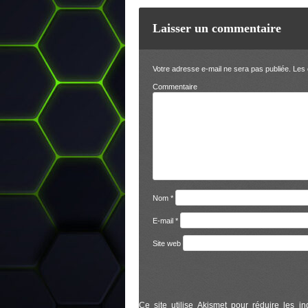
Laisser un commentaire
Votre adresse e-mail ne sera pas publiée.
Les 
Comm
Nom
*
E-mail
*
Site web
Ce site utilise Akismet pour réduire les in