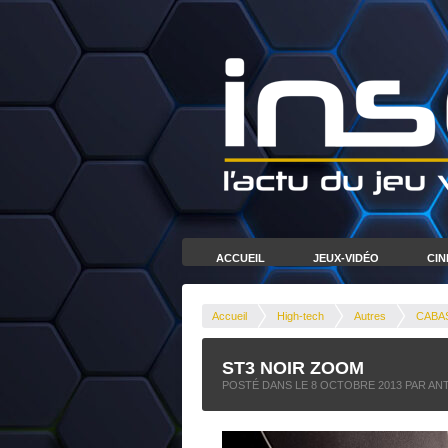
ACCUEIL
JEUX-VIDÉO
CI
Accueil
High-tech
Autres
CABAS
ST3 NOIR ZOOM
POSTÉ DANS LE
8 OCTOBRE 2013
PAR AN