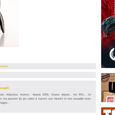
entaire
ocain
r, rédacteur, testeur... depuis 2006. Joueur depuis... les 80's... Je
s ma passion du jeu video à travers son histoire et son actualité avec
tages...