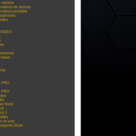
i-caméra
inateurs de bureau
inateurs portable
rtphones
ettes
-VIDÉO
S
S
res
nements
rviews
Vita
3
4
4 PRO
5
5 PRO
rpio
dia
am Deck
tch
tch 2
ettes
s en vrac
eogame Show