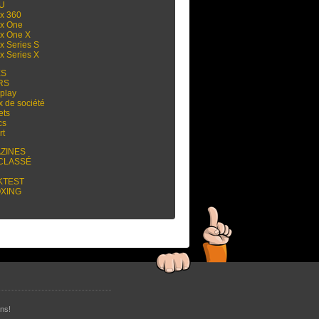
 U
x 360
x One
x One X
x Series S
x Series X
ES
RS
play
x de société
ets
cs
rt
ZINES
CLASSÉ
KTEST
XING
ns!