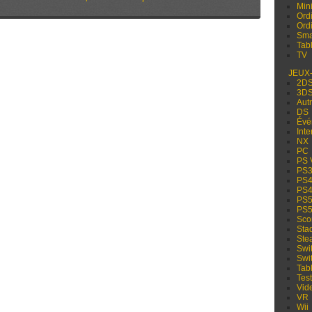
Min
Ord
Ord
Sma
Tabl
TV
JEUX
2D
3D
Aut
DS
Évé
Inte
NX
PC
PS 
PS
PS
PS
PS
PS
Sco
Sta
Ste
Swi
Swi
Tabl
Test
Vid
VR
Wii