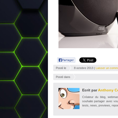
Posté le
8 octobre 2013 |
Laisser un comm
Posté dans
Ecrit par
Anthony C
Créateur du blog, webmaste
souhaite partager avec vou
tests, news, previews, repor