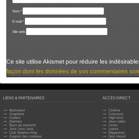
Nom
*
E-mail
*
Site web
Ce site utilise Akismet pour réduire les indésirabl
façon dont les données de vos commentaires sont
LIENS & PARTENAIRES
ACCÈS DIRECT
Illustrateur
Cinéma
Graphiste
Concours
Guitare
High-tech
Damonx
Jeux-vidéo
Buzz du moment!
Livres
Jeux Jeux Jeux
Loisirs
Club Stephen King
Magazines
Gagnez des cadeaux
Non classé