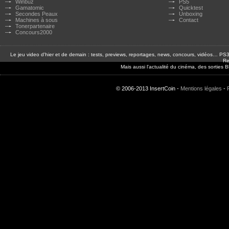
Winbuz
PS5
Gamatomic
Quicktest
Secondes Peaux
Unboxing
Machines à sous
Contact
Tonerpartenaire
Concours2000
Le jeu video d'hier et de demain : tests, previews, reportages, news, concours, vidéos… P
Re
Mais aussi l'actualité du cinéma, des sorties
© 2006-2013 InsertCoin -
Mentions légales
-