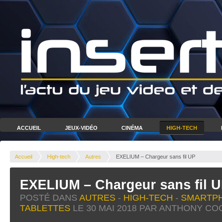
ACCUEIL
JEUX-VIDÉO
CINÉMA
HIGH-TECH
Accueil
High-tech
Autres
EXELIUM – Chargeur sans fil UP
EXELIUM – Chargeur sans fil 
POSTÉ DANS
AUTRES
-
HIGH-TECH
-
SMARTP
TABLETTES
LE
30 MAI 2018
PAR ANTHONY CO