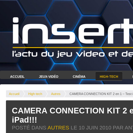
ACCUEIL
JEUX-VIDÉO
CINÉMA
HIGH-TECH
Accueil
High-tech
Autres
CAMERA CONNECTION KIT 2 en 1 – Test iP
CAMERA CONNECTION KIT 2 en
iPad!!!
POSTÉ DANS
AUTRES
LE
10 JUIN 2010
PAR AN