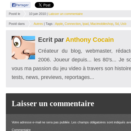
Posté le
10 juin 2010 |
Laisser un commentaire
Posté dans
Autres
| Tags :
Apple
,
Connection
,
Ipad
,
Macimobileshop
,
Sd
,
Usb
Ecrit par
Anthony Cocain
Créateur du blog, webmaster, rédacte
2006. Joueur depuis... les 80's... Je 
vous ma passion du jeu video à travers son histoire
tests, news, previews, reportages...
Laisser un commentaire
Votre adresse e-mail ne sera pas publiée.
Les champs obligatoires sont indiqués a
Comment