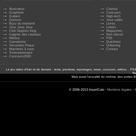
Illustrateur
Cinéma
Graphiste
Concours
Guitare
High-tech
Damonx
Jeux-vidéo
Buzz du moment!
Livres
Jeux Jeux Jeux
Loisirs
Club Stephen King
Magazines
Gagnez des cadeaux
Non classé
Winbuz
PS5
Gamatomic
Quicktest
Secondes Peaux
Unboxing
Machines à sous
Contact
Tonerpartenaire
Concours2000
Le jeu video d'hier et de demain : tests, previews, reportages, news, concours, vidéos… P
Re
Mais aussi l'actualité du cinéma, des sorties
© 2006-2013 InsertCoin -
Mentions légales
-