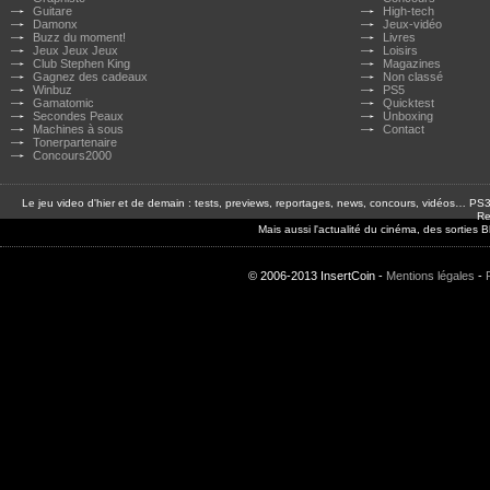
Guitare
High-tech
Damonx
Jeux-vidéo
Buzz du moment!
Livres
Jeux Jeux Jeux
Loisirs
Club Stephen King
Magazines
Gagnez des cadeaux
Non classé
Winbuz
PS5
Gamatomic
Quicktest
Secondes Peaux
Unboxing
Machines à sous
Contact
Tonerpartenaire
Concours2000
Le jeu video d'hier et de demain : tests, previews, reportages, news, concours, vidéos… P
Re
Mais aussi l'actualité du cinéma, des sorties
© 2006-2013 InsertCoin -
Mentions légales
-