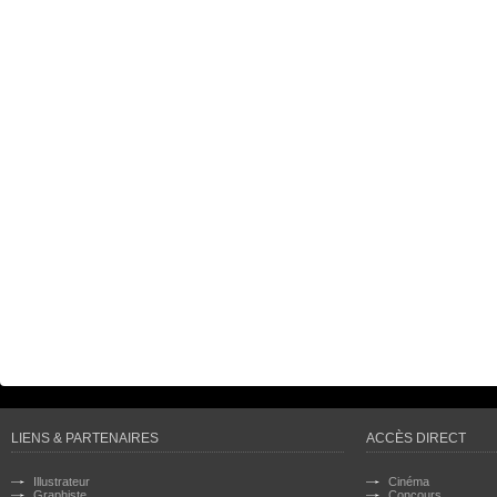
LIENS & PARTENAIRES
ACCÈS DIRECT
Illustrateur
Cinéma
Graphiste
Concours