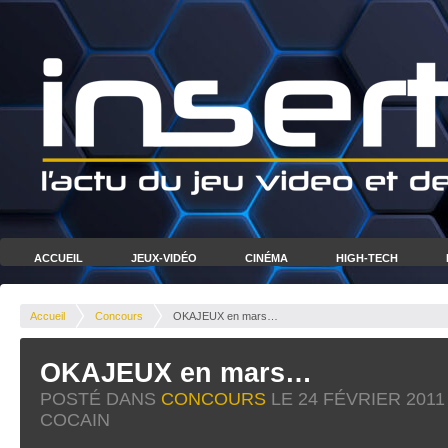
ACCUEIL
JEUX-VIDÉO
CINÉMA
HIGH-TECH
Accueil
Concours
OKAJEUX en mars…
OKAJEUX en mars…
POSTÉ DANS
CONCOURS
LE
24 FÉVRIER 2011
COCAIN