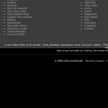
Guitare
High-tech
Damonx
Jeux-vidéo
Buzz du moment!
Livres
Jeux Jeux Jeux
Loisirs
Club Stephen King
Magazines
Gagnez des cadeaux
Non classé
Winbuz
PS5
Gamatomic
Quicktest
Secondes Peaux
Unboxing
Machines à sous
Contact
Tonerpartenaire
Concours2000
Le jeu video d'hier et de demain : tests, previews, reportages, news, concours, vidéos… P
Re
Mais aussi l'actualité du cinéma, des sorties
© 2006-2013 InsertCoin -
Mentions légales
-