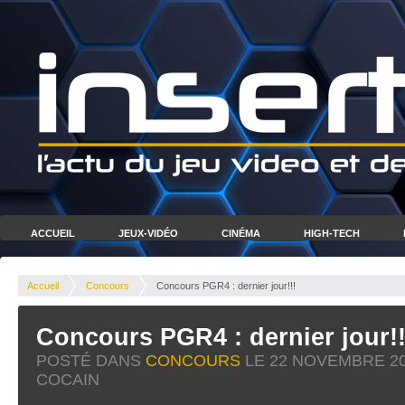
ACCUEIL
JEUX-VIDÉO
CINÉMA
HIGH-TECH
Accueil
Concours
Concours PGR4 : dernier jour!!!
Concours PGR4 : dernier jour!!
POSTÉ DANS
CONCOURS
LE
22 NOVEMBRE 2
COCAIN