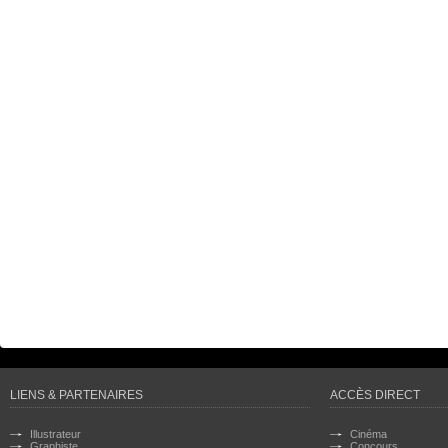
LIENS & PARTENAIRES
ACCÈS DIRECT
Illustrateur
Cinéma
Graphiste
Concours