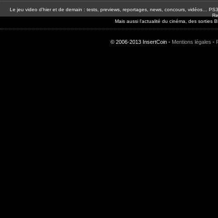
Le jeu video d'hier et de demain : tests, previews, reportages, news, concours, vidéos… P
Re
Mais aussi l'actualité du cinéma, des sorties
© 2006-2013 InsertCoin -
Mentions légales
-