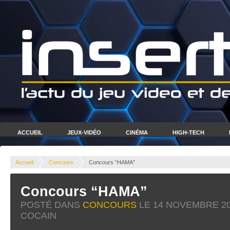
ACCUEIL
JEUX-VIDÉO
CINÉMA
HIGH-TECH
Accueil
Concours
Concours “HAMA”
Concours “HAMA”
POSTÉ DANS
CONCOURS
LE
14 NOVEMBRE 2
COCAIN