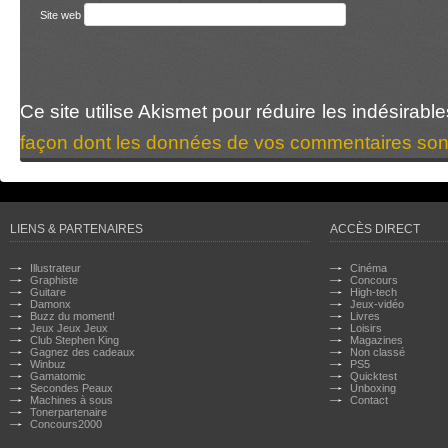
Site web
Ce site utilise Akismet pour réduire les indésirabl
façon dont les données de vos commentaires sont
LIENS & PARTENAIRES
ACCÈS DIRECT
Illustrateur
Cinéma
Graphiste
Concours
Guitare
High-tech
Damonx
Jeux-vidéo
Buzz du moment!
Livres
Jeux Jeux Jeux
Loisirs
Club Stephen King
Magazines
Gagnez des cadeaux
Non classé
Winbuz
PS5
Gamatomic
Quicktest
Secondes Peaux
Unboxing
Machines à sous
Contact
Tonerpartenaire
Concours2000