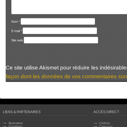
Nom
*
E-mail
*
Site web
Ce site utilise Akismet pour réduire les indésirabl
façon dont les données de vos commentaires sont
LIENS & PARTENAIRES
ACCÈS DIRECT
Illustrateur
Cinéma
Graphiste
Concours