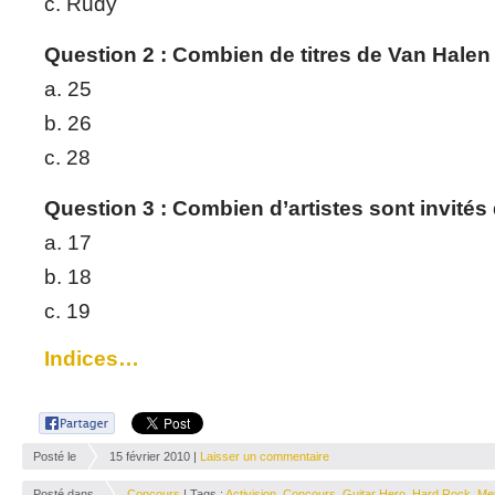
c. Rudy
Question 2 : Combien de titres de Van Halen
a. 25
b. 26
c. 28
Question 3 : Combien d’artistes sont invités
a. 17
b. 18
c. 19
Indices…
Posté le
15 février 2010 |
Laisser un commentaire
Posté dans
Concours
| Tags :
Activision
,
Concours
,
Guitar Hero
,
Hard Rock
,
Met