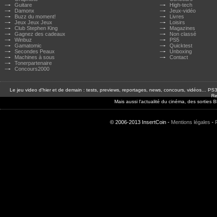
Guitare
High-tech
Damonx
Jeux-vidéo
Buzz du moment!
Livres
Jeux Jeux Jeux
Loisirs
Club Stephen King
Magazines
Gagnez des cadeaux
Non classé
Winbuz
PS5
Gamatomic
Quicktest
Secondes Peaux
Unboxing
Machines à sous
Contact
Tonerpartenaire
Concours2000
Le jeu video d'hier et de demain : tests, previews, reportages, news, concours, vidéos… P
Re
Mais aussi l'actualité du cinéma, des sorties
© 2006-2013 InsertCoin -
Mentions légales
-