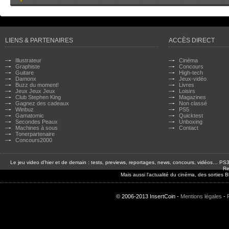
LIENS & PARTENAIRES
ACCÈS DIRECT
Illustrateur
Cinéma
Graphiste
Concours
Guitare
High-tech
Damonx
Jeux-vidéo
Buzz du moment!
Livres
Jeux Jeux Jeux
Loisirs
Club Stephen King
Magazines
Gagnez des cadeaux
Non classé
Winbuz
PS5
Gamatomic
Quicktest
Secondes Peaux
Unboxing
Machines à sous
Contact
Tonerpartenaire
Concours2000
Le jeu video d'hier et de demain : tests, previews, reportages, news, concours, vidéos… P
Re
Mais aussi l'actualité du cinéma, des sorties
© 2006-2013 InsertCoin -
Mentions légales
-