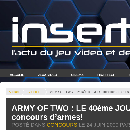
ACCUEIL
JEUX-VIDÉO
CINÉMA
HIGH-TECH
Accueil
Concours
ARMY OF TWO : LE 40ème JOUR – concours d’armes!
ARMY OF TWO : LE 40ème JO
concours d’armes!
POSTÉ DANS
CONCOURS
LE
24 JUIN 2009
PAR