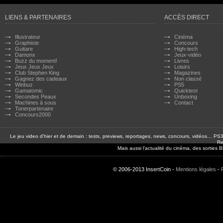
LIENS & PARTENAIRES
ACCÈS DIRECT
Illustrateur
Cinéma
Graphiste
Concours
Guitare
High-tech
Damonx
Jeux-vidéo
Buzz du moment!
Livres
Jeux Jeux Jeux
Loisirs
Club Stephen King
Magazines
Gagnez des cadeaux
Non classé
Winbuz
PS5
Gamatomic
Quicktest
Secondes Peaux
Unboxing
Machines à sous
Contact
Tonerpartenaire
Concours2000
Le jeu video d'hier et de demain : tests, previews, reportages, news, concours, vidéos… P
Re
Mais aussi l'actualité du cinéma, des sorties
© 2006-2013 InsertCoin -
Mentions légales
-