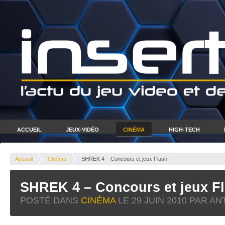
ACCUEIL
JEUX-VIDÉO
CINÉMA
HIGH-TECH
Accueil
Cinéma
SHREK 4 – Concours et jeux Flash
SHREK 4 – Concours et jeux F
POSTÉ DANS
CINÉMA
LE
29 JUIN 2010
PAR AN