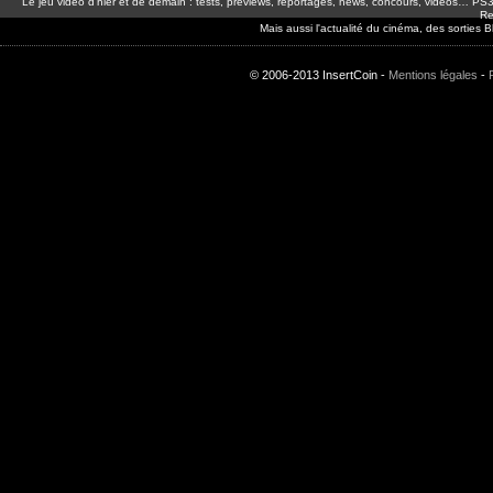
Le jeu video d'hier et de demain : tests, previews, reportages, news, concours, vidéos… P
Re
Mais aussi l'actualité du cinéma, des sorties
© 2006-2013 InsertCoin -
Mentions légales
-