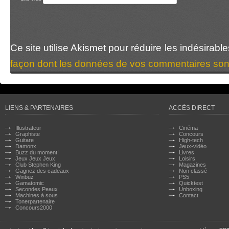
Ce site utilise Akismet pour réduire les indésirabl
façon dont les données de vos commentaires sont
LIENS & PARTENAIRES
ACCÈS DIRECT
Illustrateur
Cinéma
Graphiste
Concours
Guitare
High-tech
Damonx
Jeux-vidéo
Buzz du moment!
Livres
Jeux Jeux Jeux
Loisirs
Club Stephen King
Magazines
Gagnez des cadeaux
Non classé
Winbuz
PS5
Gamatomic
Quicktest
Secondes Peaux
Unboxing
Machines à sous
Contact
Tonerpartenaire
Concours2000