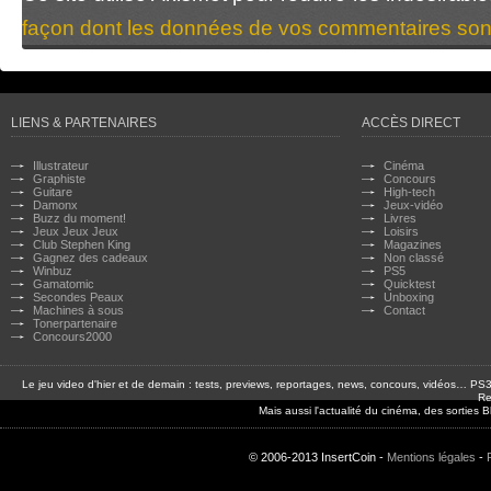
façon dont les données de vos commentaires sont
LIENS & PARTENAIRES
ACCÈS DIRECT
Illustrateur
Cinéma
Graphiste
Concours
Guitare
High-tech
Damonx
Jeux-vidéo
Buzz du moment!
Livres
Jeux Jeux Jeux
Loisirs
Club Stephen King
Magazines
Gagnez des cadeaux
Non classé
Winbuz
PS5
Gamatomic
Quicktest
Secondes Peaux
Unboxing
Machines à sous
Contact
Tonerpartenaire
Concours2000
Le jeu video d'hier et de demain : tests, previews, reportages, news, concours, vidéos… P
Re
Mais aussi l'actualité du cinéma, des sorties
© 2006-2013 InsertCoin -
Mentions légales
-