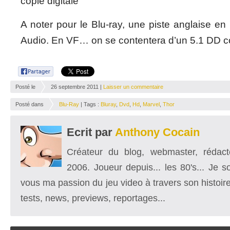
copie digitale
A noter pour le Blu-ray, une piste anglaise e
Audio. En VF… on se contentera d’un 5.1 DD
Posté le
26 septembre 2011 |
Laisser un commentaire
Posté dans
Blu-Ray
| Tags :
Bluray
,
Dvd
,
Hd
,
Marvel
,
Thor
Ecrit par
Anthony Cocain
Créateur du blog, webmaster, rédacte
2006. Joueur depuis... les 80's... Je 
vous ma passion du jeu video à travers son histoire
tests, news, previews, reportages...