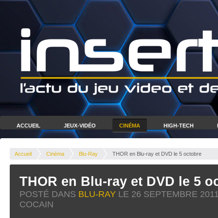
ACCUEIL
JEUX-VIDÉO
CINÉMA
HIGH-TECH
Accueil
Cinéma
Blu-Ray
THOR en Blu-ray et DVD le 5 octobre
THOR en Blu-ray et DVD le 5 o
POSTÉ DANS
BLU-RAY
LE
26 SEPTEMBRE 201
COCAIN