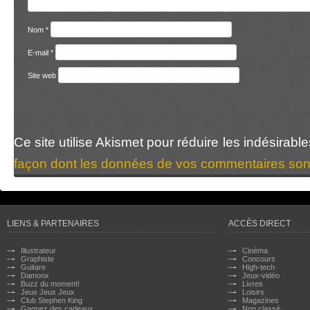
Nom
*
E-mail
*
Site web
Ce site utilise Akismet pour réduire les indésirabl
façon dont les données de vos commentaires sont
LIENS & PARTENAIRES
ACCÈS DIRECT
Illustrateur
Cinéma
Graphiste
Concours
Guitare
High-tech
Damonx
Jeux-vidéo
Buzz du moment!
Livres
Jeux Jeux Jeux
Loisirs
Club Stephen King
Magazines
Gagnez des cadeaux
Non classé