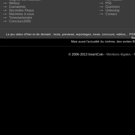
Winbuz
PS5
Gamatomic
Quicktest
Secondes Peaux
Unboxing
Machines à sous
Contact
Tonerpartenaire
Concours2000
Le jeu video d'hier et de demain : tests, previews, reportages, news, concours, vidéos… P
Re
Mais aussi l'actualité du cinéma, des sorties
© 2006-2013 InsertCoin -
Mentions légales
-