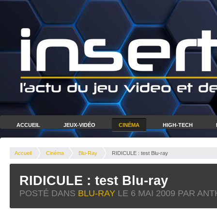
ACCUEIL
JEUX-VIDÉO
CINÉMA
HIGH-TECH
Accueil
Cinéma
Blu-Ray
RIDICULE : test Blu-ray
RIDICULE : test Blu-ray
POSTÉ DANS
BLU-RAY
LE
6 MAI 2009
PAR ANT