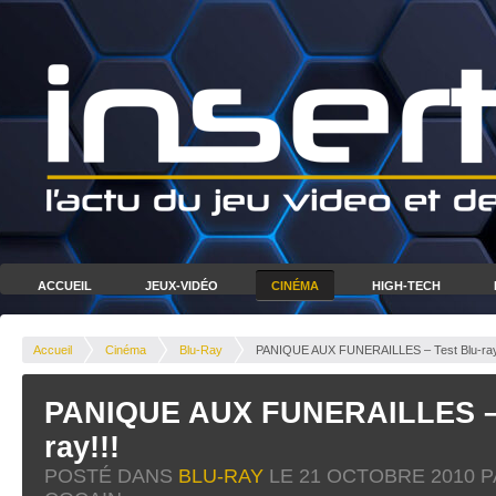
ACCUEIL
JEUX-VIDÉO
CINÉMA
HIGH-TECH
Accueil
Cinéma
Blu-Ray
PANIQUE AUX FUNERAILLES – Test Blu-ray
PANIQUE AUX FUNERAILLES – 
ray!!!
POSTÉ DANS
BLU-RAY
LE
21 OCTOBRE 2010
P