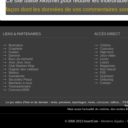
Ce site utilise Akismet pour réduire les indésirabl
façon dont les données de vos commentaires sont
LIENS & PARTENAIRES
ACCÈS DIRECT
Illustrateur
Cinéma
Graphiste
Concours
Guitare
High-tech
Damonx
Jeux-vidéo
Buzz du moment!
Livres
Jeux Jeux Jeux
Loisirs
Club Stephen King
Magazines
Gagnez des cadeaux
Non classé
Winbuz
PS5
Gamatomic
Quicktest
Secondes Peaux
Unboxing
Machines à sous
Contact
Tonerpartenaire
Concours2000
Le jeu video d'hier et de demain : tests, previews, reportages, news, concours, vidéos… P
Re
Mais aussi l'actualité du cinéma, des sorties
© 2006-2013 InsertCoin -
Mentions légales
-