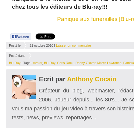
chez tous les éditeurs de Blu-ray!!!
Panique aux funerailles [Blu-r
Posté le
21 octobre 2010 |
Laisser un commentaire
Posté dans
Blu-Ray
| Tags :
Avatar
,
Blu-Ray
,
Chris Rock
,
Danny Glover
,
Martin Lawrence
,
Panique
Ecrit par
Anthony Cocain
Créateur du blog, webmaster, rédacte
2006. Joueur depuis... les 80's... Je 
vous ma passion du jeu video à travers son histoire
tests, news, previews, reportages...