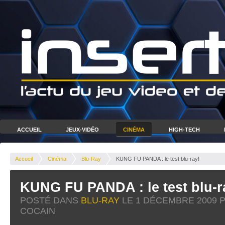
ACCUEIL
JEUX-VIDÉO
CINÉMA
HIGH-TECH
Accueil
Cinéma
Blu-Ray
KUNG FU PANDA : le test blu-ray!
KUNG FU PANDA : le test blu-r
POSTÉ DANS
BLU-RAY
LE
1 DÉCEMBRE 2009
P
COCAIN