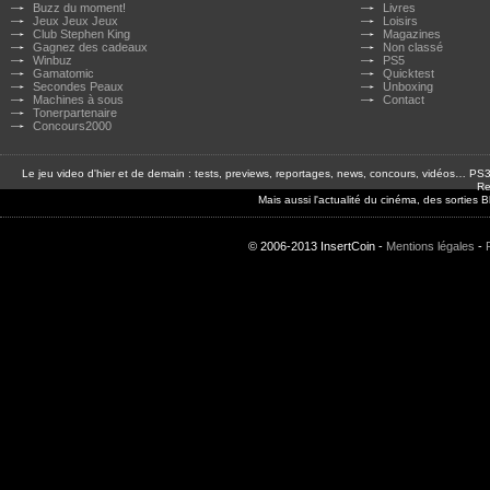
Buzz du moment!
Livres
Jeux Jeux Jeux
Loisirs
Club Stephen King
Magazines
Gagnez des cadeaux
Non classé
Winbuz
PS5
Gamatomic
Quicktest
Secondes Peaux
Unboxing
Machines à sous
Contact
Tonerpartenaire
Concours2000
Le jeu video d'hier et de demain : tests, previews, reportages, news, concours, vidéos… P
Re
Mais aussi l'actualité du cinéma, des sorties
© 2006-2013 InsertCoin -
Mentions légales
-