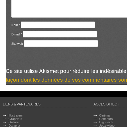
Nom
*
E-mail
*
Site web
Ce site utilise Akismet pour réduire les indésirabl
façon dont les données de vos commentaires sont
LIENS & PARTENAIRES
ACCÈS DIRECT
Illustrateur
Cinéma
Graphiste
Concours
Guitare
High-tech
Damonx
Jeux-vidéo