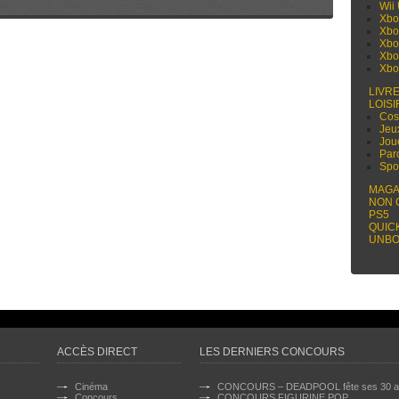
Wii
Xbo
Xbo
Xbo
Xbo
Xbo
LIVR
LOISI
Cos
Jeu
Jou
Par
Spo
MAGA
NON 
PS5
QUIC
UNBO
ACCÈS DIRECT
LES DERNIERS CONCOURS
Cinéma
CONCOURS – DEADPOOL fête ses 30 a
Concours
CONCOURS FIGURINE POP