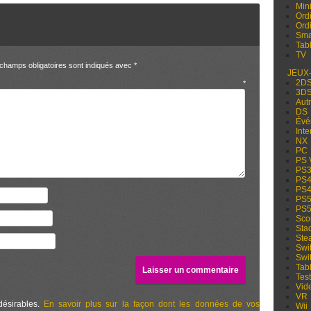
Min
Ord
Ord
Sma
Tabl
TV
champs obligatoires sont indiqués avec
*
JEUX
2D
entaire
*
3D
Aut
DS
Évé
Inte
NX
PC
PS 
PS
PS
PS
PS
PS
Sco
Sta
Ste
Swi
Swi
Tabl
Test
Vid
VR
désirables.
En savoir plus sur la façon dont les données de vos
Wii