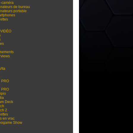
i-caméra
inateurs de bureau
inateurs portable
rtphones
ettes
-VIDÉO
S
S
res
nements
rviews
Vita
3
4
4 PRO
5
5 PRO
rpio
dia
am Deck
tch
tch 2
ettes
s en vrac
eogame Show