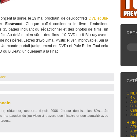
nçent la sortie, le 19 mai prochain, de deux coffrets
DVD et Blu-
int Eastwood
. Chaque coffet contiendra le livre d’entretiens
e 35 pages incluant du rédactionnel et des photos de films, un
REC
film Au-delà et bien sûr… des films : 10 DVD ou 8 Blu-ray avec :
e nos pères, Lettres d’Iwo Jima, Mystic River, Impitoyable, Sur la
Un monde parfait (uniquement en DVD) et Pale Rider. Tout cela
 ou Blu-ray) uniquement à la Fnac.
aire
CAT
CINÉ
4K
Aut
ocain
Blu
Cri
r, rédacteur, testeur... depuis 2006. Joueur depuis... les 80's... Je
Sor
s ma passion du jeu video à travers son histoire et son actualité avec
tages...
HIGH
AP
Aut
Ecr