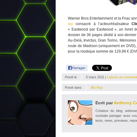
Warner Bros Entertainment et la Fnac anno
ray
consacré à l’acteur/réalisateur
Cl
« Eastwood par Eastwood », un livret d
dossier de 36 pages dédié à son dernier 
Au-Delà, Invictus, Gran Torino, Mémoires d
route de Madison (uniquement en DVD), 
pour la modique somme de 129,99 € (DVD
Posté le
5 mars 2011 |
Laisser un comment
Posté dans
Blu-Ray
Ecrit par
Anthony C
Créateur du blog, webmaste
souhaite partager avec vou
tests, news, previews, repor