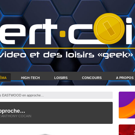
NÉMA
HIGH-TECH
LOISIRS
CONCOURS
A PROPOS
ets EASTWOOD en approche…
approche…
 ANTHONY COCAIN