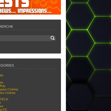
HERCHE
ÉGORIES
MA
res
-Ray
tiques Cinéma
ties Cinéma
-TECH
N
res
an PC