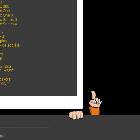
 U
x 360
x One
x One X
x Series S
x Series X
ES
RS
play
x de société
ets
cs
rt
ZINES
CLASSÉ
KTEST
XING
ns!