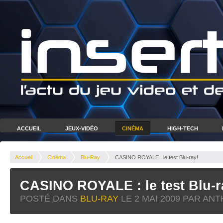
ACCUEIL
JEUX-VIDÉO
CINÉMA
HIGH-TECH
Accueil
Cinéma
Blu-Ray
CASINO ROYALE : le test Blu-ray!
CASINO ROYALE : le test Blu-r
POSTÉ DANS
BLU-RAY
LE
2 MAI 2009
PAR ANT