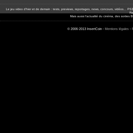
Le jeu video d'hier et de demain : tests, previews, reportages, news, concours, vidéos… P
Re
Mais aussi l'actualité du cinéma, des sorties
© 2006-2013 InsertCoin -
Mentions légales
-