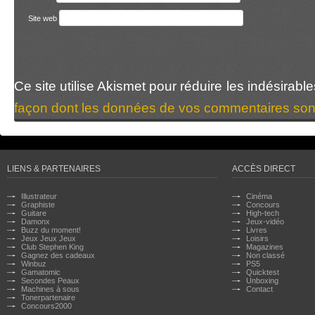
Site web
Ce site utilise Akismet pour réduire les indésirabl
façon dont les données de vos commentaires sont
LIENS & PARTENAIRES
ACCÈS DIRECT
Illustrateur
Cinéma
Graphiste
Concours
Guitare
High-tech
Damonx
Jeux-vidéo
Buzz du moment!
Livres
Jeux Jeux Jeux
Loisirs
Club Stephen King
Magazines
Gagnez des cadeaux
Non classé
Winbuz
PS5
Gamatomic
Quicktest
Secondes Peaux
Unboxing
Machines à sous
Contact
Tonerpartenaire
Concours2000