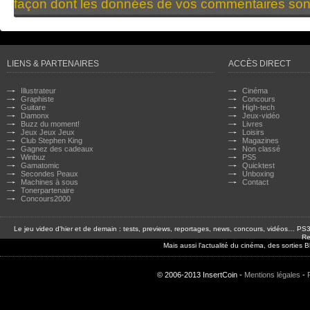
façon dont les données de vos commentaires sont
LIENS & PARTENAIRES
ACCÈS DIRECT
Illustrateur
Cinéma
Graphiste
Concours
Guitare
High-tech
Damonx
Jeux-vidéo
Buzz du moment!
Livres
Jeux Jeux Jeux
Loisirs
Club Stephen King
Magazines
Gagnez des cadeaux
Non classé
Winbuz
PS5
Gamatomic
Quicktest
Secondes Peaux
Unboxing
Machines à sous
Contact
Tonerpartenaire
Concours2000
Le jeu video d'hier et de demain : tests, previews, reportages, news, concours, vidéos… P
Re
Mais aussi l'actualité du cinéma, des sorties
© 2006-2013 InsertCoin -
Mentions légales
-