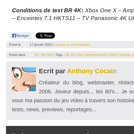
Conditions de test BR 4K:
Xbox One X – Amp
– Enceintes 7.1 HKTS11 – TV Panasonic 4K
Posté le
17 janvier 2020 |
Laisser un commentaire
Posté dans
4K
-
Blu-Ray
| Tags :
4k
,
Blu-Ray
,
Hdmoviesource
,
Home Cinema
,
U
Ecrit par
Anthony Cocain
Créateur du blog, webmaster, rédacte
2006. Joueur depuis... les 80's... Je 
vous ma passion du jeu video à travers son histoire
tests, news, previews, reportages...