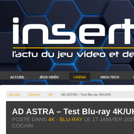
ACCUEIL
JEUX-VIDÉO
CINÉMA
HIGH-TECH
Accueil
Cinéma
4K
AD ASTRA – Test Blu-ray 4K/UHD
AD ASTRA – Test Blu-ray 4K/
POSTÉ DANS
4K
-
BLU-RAY
LE
17 JANVIER 202
COCAIN