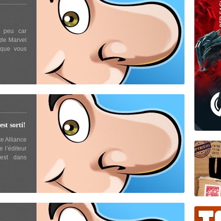
n peu car
 de Marvel
3 que vous
 sorti!
te Alliance
 l’éditeur
test dans