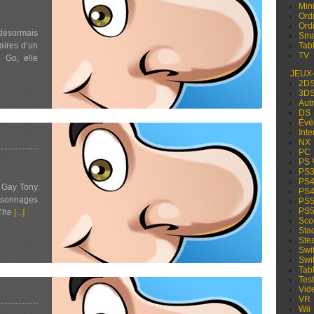
Min
Ord
Ord
désormais
Sma
laires d’un
Tabl
TV
 Go, elle
JEUX
2D
3D
Aut
DS
Évé
Inte
NX
PC
PS 
PS
PS
f Gay Tony
PS
ersonnages
PS
PS
 The
[...]
Sco
Sta
Ste
Swi
Swi
Tabl
Test
Vid
VR
Wii