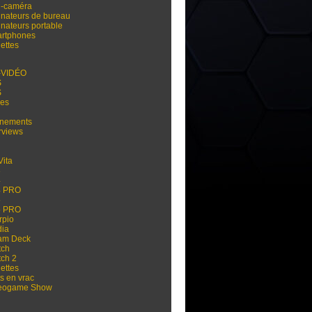
i-caméra
inateurs de bureau
inateurs portable
rtphones
ettes
-VIDÉO
S
S
res
nements
rviews
Vita
3
4
4 PRO
5
5 PRO
rpio
dia
am Deck
tch
tch 2
ettes
s en vrac
eogame Show