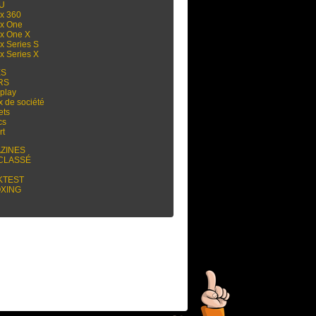
 U
x 360
x One
x One X
x Series S
x Series X
ES
RS
play
x de société
ets
cs
rt
ZINES
CLASSÉ
KTEST
XING