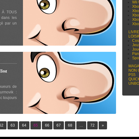
Wii
Xbo
Xbo
I À TOUS
Xbo
 dans les
Xbo
çé par un
Xbo
LIVR
LOISI
Cos
Jeu
Jou
Par
Spo
MAGA
NON 
Test
PS5
QUIC
UNBO
joueurs de
urmovik :
c toujours
62
63
64
65
66
67
68
…
72
»