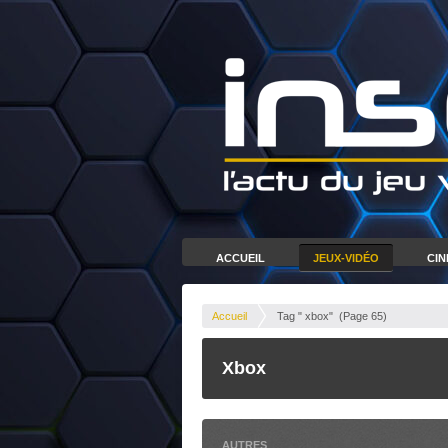
ACCUEIL
JEUX-VIDÉO
CI
Accueil
Tag " xbox"
(Page 65)
Xbox
AUTRES