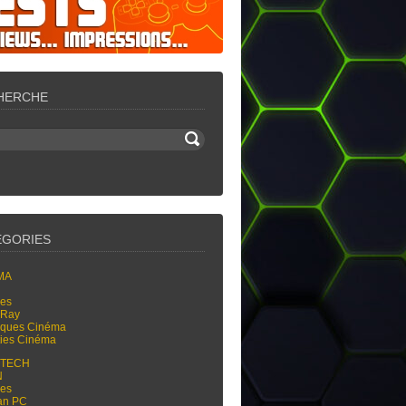
HERCHE
ÉGORIES
MA
res
-Ray
tiques Cinéma
ties Cinéma
-TECH
N
res
an PC