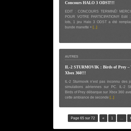
Concours HALO 3 ODST!!!
EDIT : CONCOURS TERMINÉ! MERC
POUR VOTRE PARTICIPATION!!! Edit :
lots, 1 jeu Halo 3 ODST a été rempla
bunde manette +
[...]
AUTRES
IL-2 STURMOVIK : Birds of Prey – 
Xbox 360!!!
IL-2 Sturmovik n’est pas inconnu des 
simulations aériennes sur PC. IL-2 St
Birds of Prey débarque sur Xbox 360 ave
cette ambiance de seconde
[...]
Page 65 sur 72
«
1
…