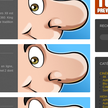
rs XII est
x 360. King
e tradition
REC
CAT
 en ligne,
net 2 dont
CINÉ
4K
Aut
Blu
Cri
Sor
HIGH
AP
Aut
Ecr