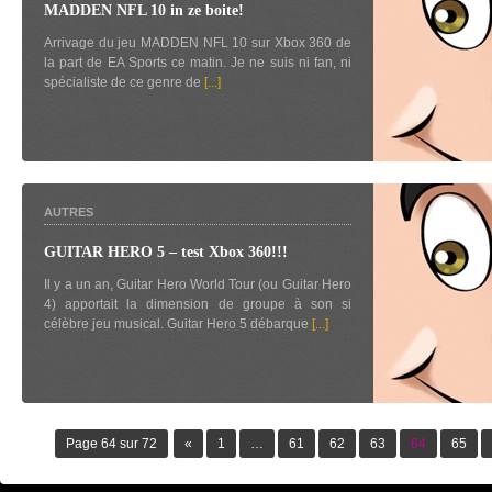
MADDEN NFL 10 in ze boite!
Arrivage du jeu MADDEN NFL 10 sur Xbox 360 de
la part de EA Sports ce matin. Je ne suis ni fan, ni
spécialiste de ce genre de
[...]
AUTRES
GUITAR HERO 5 – test Xbox 360!!!
Il y a un an, Guitar Hero World Tour (ou Guitar Hero
4) apportait la dimension de groupe à son si
célèbre jeu musical. Guitar Hero 5 débarque
[...]
Page 64 sur 72
«
1
…
61
62
63
64
65