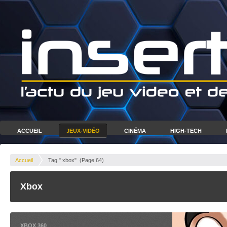
ACCUEIL
JEUX-VIDÉO
CINÉMA
HIGH-TECH
Accueil
Tag " xbox"
(Page 64)
Xbox
XBOX 360