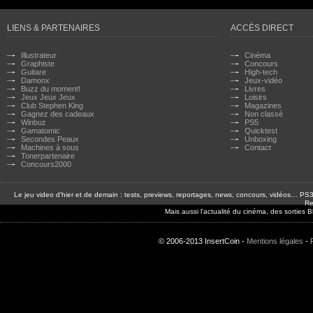
LIENS & PARTENAIRES
ACCÈS DIRECT
Illustrateur
Cinéma
Graphiste
Concours
Guitare
High-tech
Damonx
Jeux-vidéo
Buzz du moment!
Livres
Jeux Jeux Jeux
Loisirs
Club Stephen King
Magazines
Gagnez des cadeaux
Non classé
Winbuz
PS5
Gamatomic
Quicktest
Secondes Peaux
Unboxing
Machines à sous
Contact
Tonerpartenaire
Concours2000
Le jeu video d'hier et de demain : tests, previews, reportages, news, concours, vidéos… P
Re
Mais aussi l'actualité du cinéma, des sorties
© 2006-2013 InsertCoin -
Mentions légales
-