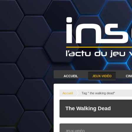
ACCUEIL
JEUX-VIDÉO
CI
Accueil
Tag " the walking dead"
The Walking Dead
JEUX-VIDÉO