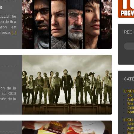
D
ILL’S The
eu de tir à
tion est
REC
rbreeze,
[...]
CAT
ion de la
CINÉ
d sur OCS
4K
ivée de la
Aut
Blu
Cri
Sor
HIGH
AP
Aut
Ecr