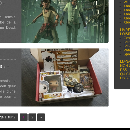
Wii
) –
Xbo
Xbo
Xbo
 Telltale
Xbo
fos de la
Xbo
ing Dead.
LIVR
LOISI
Cos
Jeu
Jou
Par
Spo
MAGA
NON 
 » –
PS5
QUIC
UNBO
osais la
 pour geek
elle d’une
e pour la
ge 1 sur 2
1
2
»