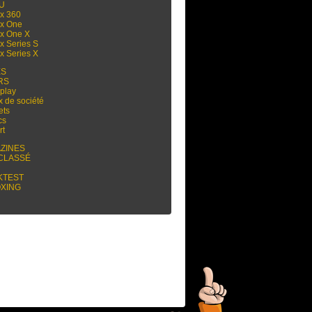
 U
x 360
x One
x One X
x Series S
x Series X
ES
RS
play
x de société
ets
cs
rt
ZINES
CLASSÉ
KTEST
XING