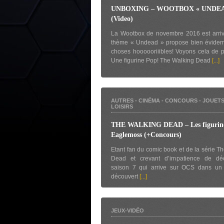
UNBOXING – WOOTBOX « UNDEA
(Video)
La Wootbox de novembre 2016 est arriv
thème « Undead » propose bien évide
choses hoooooriiibles! Voyons cela de 
Une figurine Pop! The Walking Dead
[...]
AUTRES
-
CINÉMA
-
CONCOURS
-
JOUET
LOISIRS
THE WALKING DEAD – Les figurin
Eaglemoss (+Concours)
Etant fan du comic book et de la série T
Dead et crevant d’impatience de déc
saison 7 qui arrive sur OCS dans un m
découvert
[...]
JEUX-VIDÉO