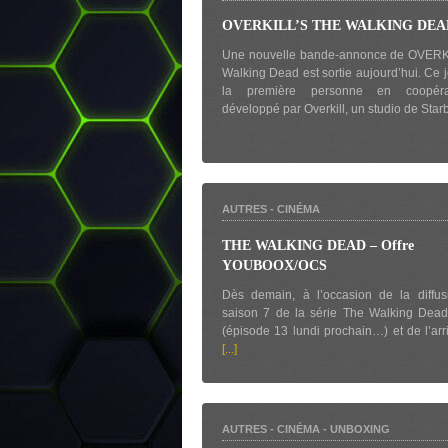
OVERKILL’S THE WALKING DEA
Une nouvelle bande-annonce de OVERK
Walking Dead est sortie aujourd’hui. Ce j
la première personne en coopéra
développé par Overkill, un studio de Sta
AUTRES
-
CINÉMA
THE WALKING DEAD – Offre
YOUBOOX/OCS
Dès demain, à l’occasion de la diffus
saison 7 de la série The Walking Dea
(épisode 13 lundi prochain…) et de l’arr
[...]
AUTRES
-
CINÉMA
-
UNBOXING