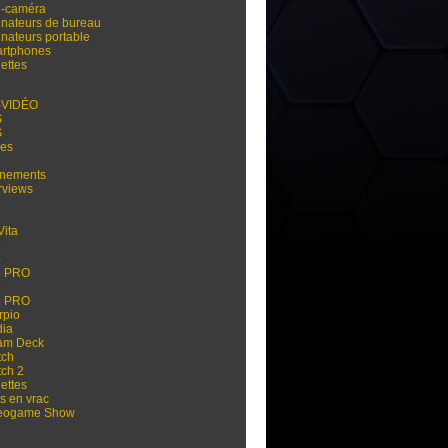
i-caméra
inateurs de bureau
inateurs portable
rtphones
ettes
-VIDÉO
S
S
res
nements
rviews
Vita
3
4
4 PRO
5
5 PRO
rpio
dia
am Deck
tch
tch 2
ettes
s en vrac
eogame Show