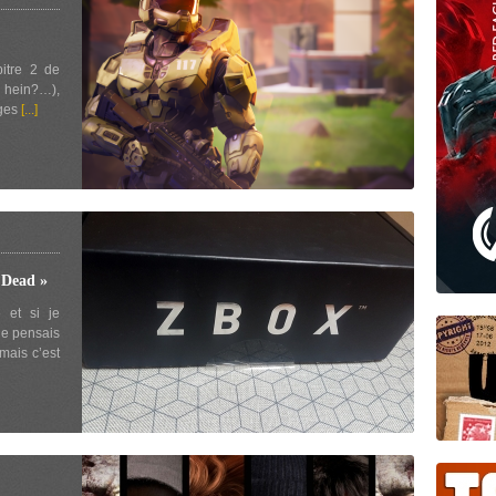
itre 2 de
u hein?…),
ages
[...]
Dead »
 et si je
je pensais
 mais c’est