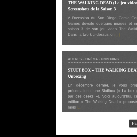
THE WALKING DEAD (Le jeu video
Screenshots de la Saison 3
A l’occasion du San Diego Comic Con,
Games dévoile quelques images et in
saison 3 de son jeu video The Walk
Dans l’artwork ci-dessus, on
[...]
AUTRES
-
CINÉMA
-
UNBOXING
STUFFBOX « THE WALKING DEAD
Unboxing
En décembre dernier, je vous prop
présentation d’une Stuffbox (« La box
par des geeks »). Voici aujourd’hui, c
édition « The Walking Dead » proposé
mois
[...]
Pa