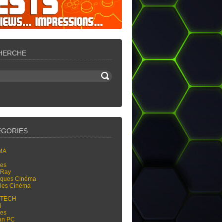
HERCHE
ÉGORIES
MA
res
-Ray
tiques Cinéma
ties Cinéma
-TECH
N
res
an PC