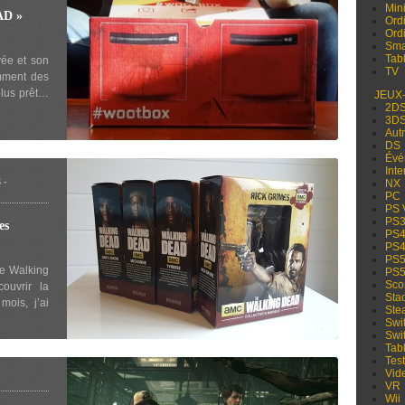
Min
D »
Ord
Ord
Sma
Tabl
ée et son
TV
mment des
plus prêt…
JEUX
2D
3D
Aut
DS
Évé
Inte
S
-
NX
PC
PS 
PS
es
PS
PS
PS
he Walking
PS
Sco
ouvrir la
Sta
ois, j’ai
Ste
Swi
Swi
Tabl
Test
Vid
VR
Wii