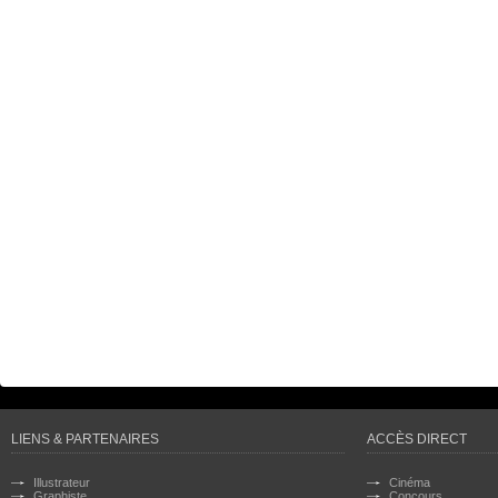
LIENS & PARTENAIRES
ACCÈS DIRECT
Illustrateur
Cinéma
Graphiste
Concours