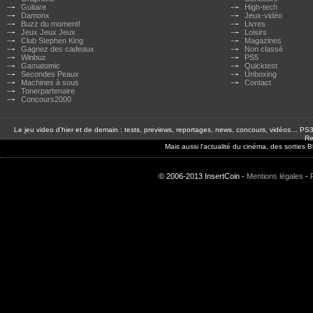
Guitare
High-tech
Damonx
Jeux-vidéo
Buzz du moment!
Livres
Jeux Jeux Jeux
Loisirs
Club Stephen King
Magazines
Gagnez des cadeaux
Non classé
Winbuz
PS5
Gamatomic
Quicktest
Secondes Peaux
Unboxing
Machines à sous
Contact
Tonerpartenaire
Concours2000
Le jeu video d'hier et de demain : tests, previews, reportages, news, concours, vidéos… P
Re
Mais aussi l'actualité du cinéma, des sorties
© 2006-2013 InsertCoin -
Mentions légales
-