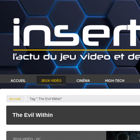
ACCUEIL
JEUX-VIDÉO
CINÉMA
HIGH-TECH
Accueil
Tag " The Evil Within"
The Evil Within
JEUX-VIDÉO
-
PC