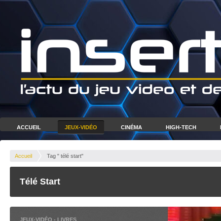
ACCUEIL
JEUX-VIDÉO
CINÉMA
HIGH-TECH
Accueil
Tag " télé start"
Télé Start
JEUX-VIDÉO
-
LIVRES