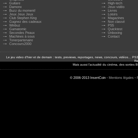
Guitare
High-tech
Damonx
Jeux-vidéo
Buzz du moment!
Livres
Jeux Jeux Jeux
Loisirs
Club Stephen King
Magazines
Gagnez des cadeaux
Non classé
Winbuz
PS5
Gamatomic
Quicktest
Secondes Peaux
Unboxing
Machines à sous
Contact
Tonerpartenaire
Concours2000
Le jeu video d'hier et de demain : tests, previews, reportages, news, concours, vidéos… P
Re
Mais aussi l'actualité du cinéma, des sorties
© 2006-2013 InsertCoin -
Mentions légales
-