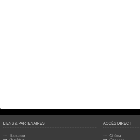
LIENS & PARTENAIRES
ACCÈS DIRECT
Illustrateur
Cinéma
Graphiste
Concours