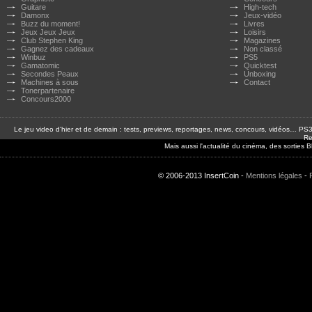
Guitare
High-tech
Damonx
Jeux-vidéo
Buzz du moment!
Livres
Jeux Jeux Jeux
Loisirs
Club Stephen King
Magazines
Gagnez des cadeaux
Non classé
Winbuz
PS5
Gamatomic
Quicktest
Secondes Peaux
Unboxing
Machines à sous
Contact
Tonerpartenaire
Concours2000
Le jeu video d'hier et de demain : tests, previews, reportages, news, concours, vidéos… P
Re
Mais aussi l'actualité du cinéma, des sorties
© 2006-2013 InsertCoin -
Mentions légales
-