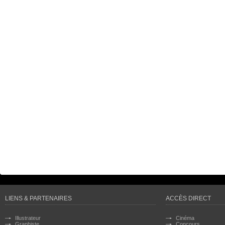
LIENS & PARTENAIRES
ACCÈS DIRECT
Illustrateur
Cinéma
Graphiste
Concours