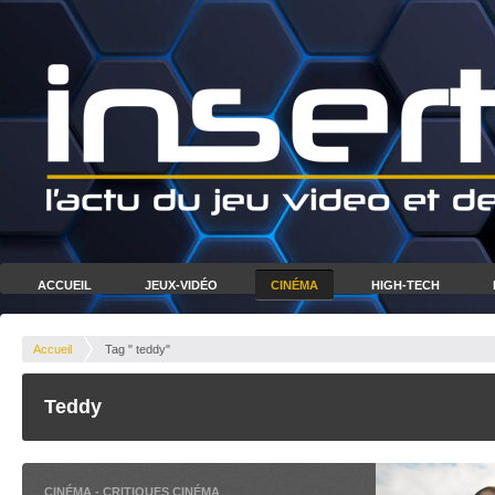
ACCUEIL
JEUX-VIDÉO
CINÉMA
HIGH-TECH
Accueil
Tag " teddy"
Teddy
CINÉMA
-
CRITIQUES CINÉMA