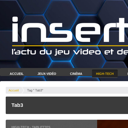
ACCUEIL
JEUX-VIDÉO
CINÉMA
HIGH-TECH
Accueil
Tag " Tab3"
Tab3
HIGH-TECH
-
TABLETTES