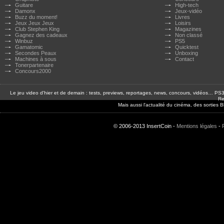
Guitare
High-tech
Damonx
Jeux-vidéo
Buzz du moment!
Livres
Jeux Jeux Jeux
Loisirs
Club Stephen King
Magazines
Gagnez des cadeaux
Non classé
Winbuz
PS5
Gamatomic
Quicktest
Secondes Peaux
Unboxing
Machines à sous
Contact
Tonerpartenaire
Concours2000
Le jeu video d'hier et de demain : tests, previews, reportages, news, concours, vidéos… P
Re
Mais aussi l'actualité du cinéma, des sorties
© 2006-2013 InsertCoin -
Mentions légales
-