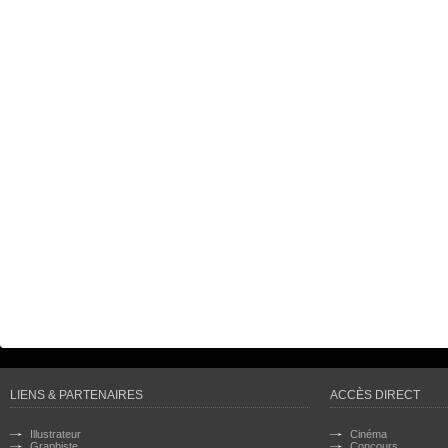
LIENS & PARTENAIRES
ACCÈS DIRECT
Illustrateur
Cinéma
Graphiste
Concours