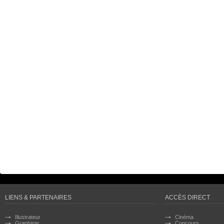
LIENS & PARTENAIRES
ACCÈS DIRECT
Illustrateur
Cinéma
Graphiste
Concours