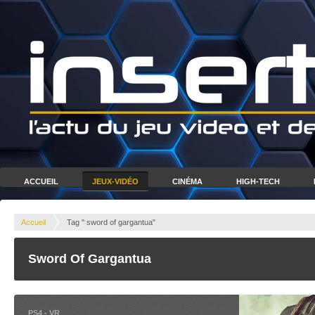
ACCUEIL
JEUX-VIDÉO
CINÉMA
HIGH-TECH
Accueil
Tag " sword of gargantua"
Sword Of Gargantua
PS4
-
VR