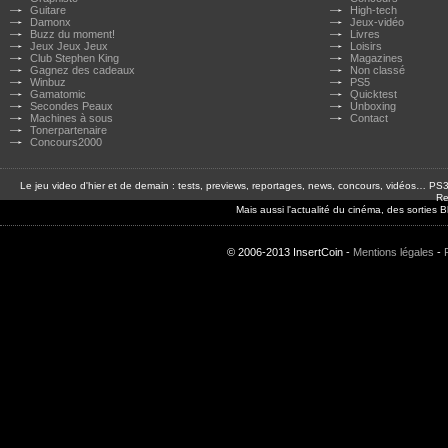
Guitare
High-tech
Damonx
Jeux-vidéo
Buzz du moment!
Livres
Jeux Jeux Jeux
Loisirs
Club Stephen King
Magazines
Gagnez des cadeaux
Non classé
Winbuz
PS5
Gamatomic
Quicktest
Secondes Peaux
Unboxing
Machines à sous
Contact
Tonerpartenaire
Concours2000
Le jeu video d'hier et de demain : tests, previews, reportages, news, concours, vidéos… P
Re
Mais aussi l'actualité du cinéma, des sorties
© 2006-2013 InsertCoin -
Mentions légales
-