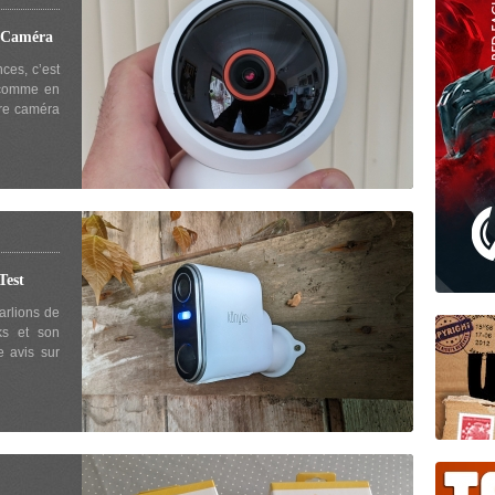
Caméra
ces, c’est
, comme en
ère caméra
est
arlions de
ks et son
e avis sur