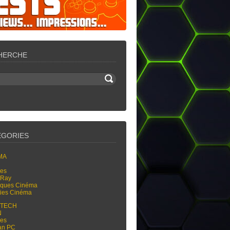
HERCHE
ÉGORIES
MA
res
-Ray
tiques Cinéma
ties Cinéma
-TECH
N
res
an PC