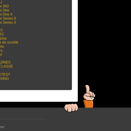
 U
x 360
x One
x One X
x Series S
x Series X
ES
RS
play
x de société
ets
cs
rt
ZINES
CLASSÉ
KTEST
XING
ns!