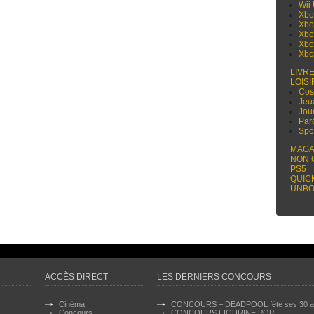
Wii
Xbo
Xbo
Xbo
Xbo
Xbo
LIVR
LOISI
Cos
Jeu
Jou
Par
Spo
MAGA
NON 
PS5
QUIC
UNBO
ACCÈS DIRECT
LES DERNIERS CONCOURS
Cinéma
CONCOURS – DEADPOOL fête ses 30 a
Concours
CONCOURS FIGURINE POP