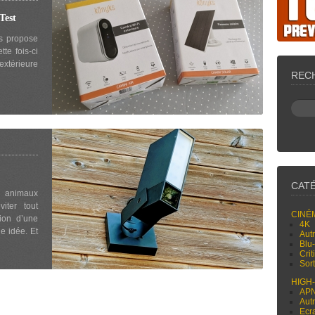
est
us propose
tte fois-ci
xtérieure
REC
CAT
s animaux
iter tout
CINÉ
tion d’une
4K
e idée. Et
Aut
Blu
Cri
Sor
HIGH
AP
Aut
Ecr