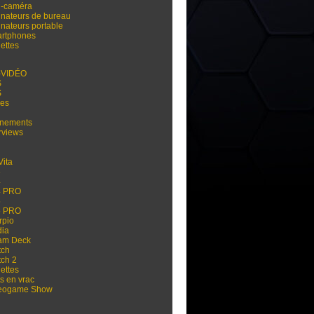
i-caméra
inateurs de bureau
inateurs portable
rtphones
ettes
-VIDÉO
S
S
res
nements
rviews
Vita
3
4
4 PRO
5
5 PRO
rpio
dia
am Deck
tch
tch 2
ettes
s en vrac
eogame Show