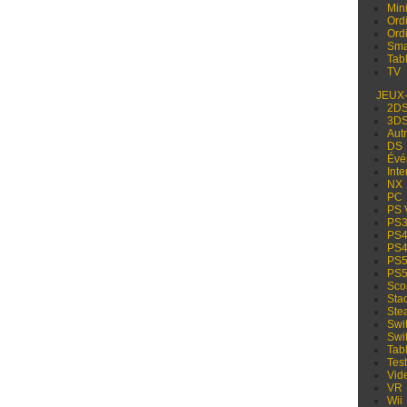
Min
Ord
Ord
Sma
Tabl
TV
JEUX
2D
3D
Aut
DS
Évé
Inte
NX
PC
PS 
PS
PS
PS
PS
PS
Sco
Sta
Ste
Swi
Swi
Tabl
Test
Vid
VR
Wii